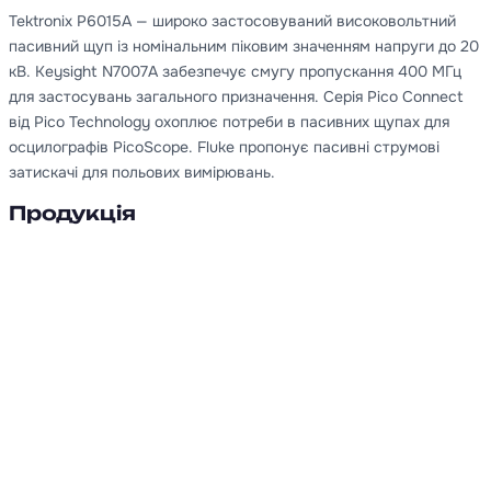
Tektronix P6015A — широко застосовуваний високовольтний
пасивний щуп із номінальним піковим значенням напруги до 20
кВ. Keysight N7007A забезпечує смугу пропускання 400 МГц
для застосувань загального призначення. Серія Pico Connect
від Pico Technology охоплює потреби в пасивних щупах для
осцилографів PicoScope. Fluke пропонує пасивні струмові
затискачі для польових вимірювань.
Продукція