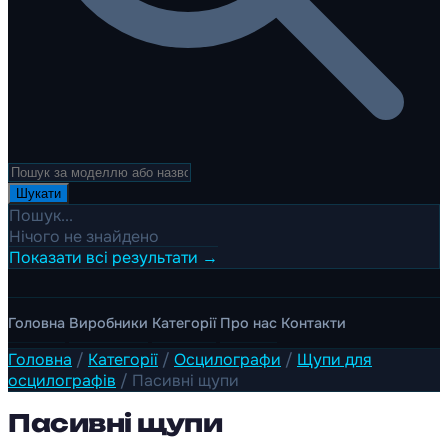
Шукати
Пошук...
Нічого не знайдено
Показати всі результати →
Головна
Виробники
Категорії
Про нас
Контакти
Головна
/
Категорії
/
Осцилографи
/
Щупи для
осцилографів
/
Пасивні щупи
Пасивні щупи