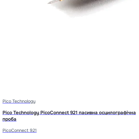
Pico Technology
Pico Technology PicoConnect 921 пасивна осцилографічна
проба
PicoConnect 921