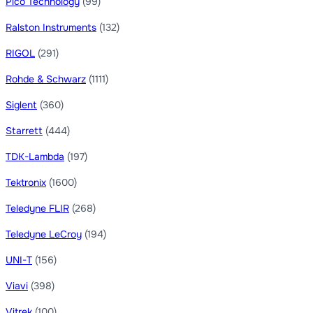
Pico Technology
(99)
Ralston Instruments
(132)
RIGOL
(291)
Rohde & Schwarz
(1111)
Siglent
(360)
Starrett
(444)
TDK-Lambda
(197)
Tektronix
(1600)
Teledyne FLIR
(268)
Teledyne LeCroy
(194)
UNI-T
(156)
Viavi
(398)
Vitrek
(100)