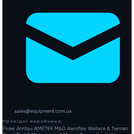
sales@equipment.com.ua
Провідні виробники
Fluke
Anritsu
AMETEK M&G
Aeroflex
Wallace & Tiernan