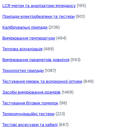
LCR-метри та аналізатори імпедансу
(195)
Прилади електробезпеки та тестери
(901)
Калібрувальні прилади
(2136)
Вимірювання температури
(494)
Теплова візуалізація
(489)
Вимірювання параметрів довкілля
(593)
Технологічні прилади
(1087)
Тестування мереж та волоконної оптики
(849)
Засоби вимірювання розмірів
(1469)
Тестування бітових помилок
(98)
Телекомунікаційні тестери
(223)
Тестові аксесуари та кабелі
(667)