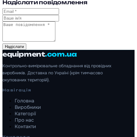
Надіслати повідомлення
Надіслати
equipment
.com.ua
Контрольно-вимірювальне обладнання від провідних
виробників. Доставка по Україні (крім тимчасово
окупованих територій).
Навігація
Головна
Виробники
Категорії
Про нас
Контакти
Контакти