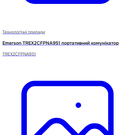
Технологічні прилади
Emerson TREX2CFPNA9S1 портативний комунікатор
TREX2CFPNA9S1