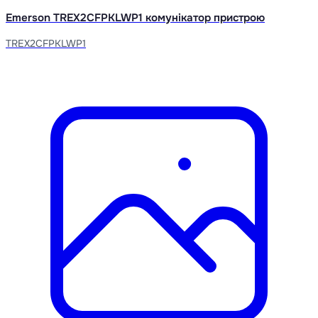
Emerson TREX2CFPKLWP1 комунікатор пристрою
TREX2CFPKLWP1