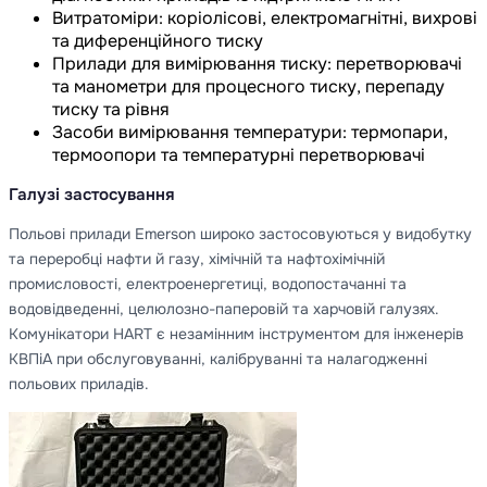
Витратоміри: коріолісові, електромагнітні, вихрові
та диференційного тиску
Прилади для вимірювання тиску: перетворювачі
та манометри для процесного тиску, перепаду
тиску та рівня
Засоби вимірювання температури: термопари,
термоопори та температурні перетворювачі
Галузі застосування
Польові прилади Emerson широко застосовуються у видобутку
та переробці нафти й газу, хімічній та нафтохімічній
промисловості, електроенергетиці, водопостачанні та
водовідведенні, целюлозно-паперовій та харчовій галузях.
Комунікатори HART є незамінним інструментом для інженерів
КВПіА при обслуговуванні, калібруванні та налагодженні
польових приладів.