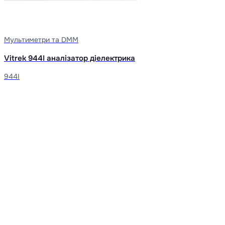
Мультиметри та DMM
Vitrek 944I аналізатор діелектрика
944I