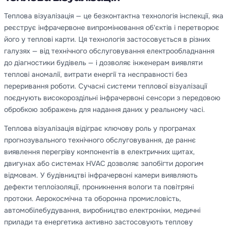
Теплова візуалізація — це безконтактна технологія інспекції, яка
реєструє інфрачервоне випромінювання об'єктів і перетворює
його у теплові карти. Ця технологія застосовується в різних
галузях — від технічного обслуговування електрообладнання
до діагностики будівель — і дозволяє інженерам виявляти
теплові аномалії, витрати енергії та несправності без
переривання роботи. Сучасні системи теплової візуалізації
поєднують високороздільні інфрачервоні сенсори з передовою
обробкою зображень для надання даних у реальному часі.
Теплова візуалізація відіграє ключову роль у програмах
прогнозувального технічного обслуговування, де раннє
виявлення перегріву компонентів в електричних щитах,
двигунах або системах HVAC дозволяє запобігти дорогим
відмовам. У будівництві інфрачервоні камери виявляють
дефекти теплоізоляції, проникнення вологи та повітряні
протоки. Аерокосмічна та оборонна промисловість,
автомобілебудування, виробництво електроніки, медичні
прилади та енергетика активно застосовують теплову