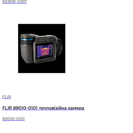
85909-0301
FLIR
FLIR 89010-0101 тепловізійна камера
89010-0101