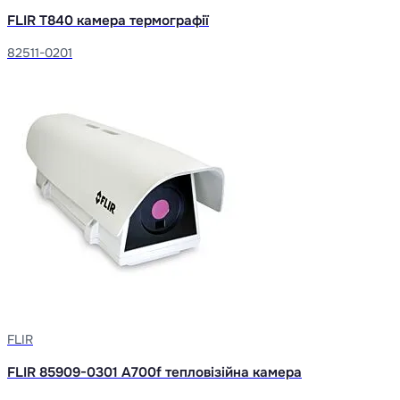
FLIR T840 камера термографії
82511-0201
FLIR
FLIR 85909-0301 A700f тепловізійна камера