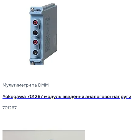
Мультиметри та DMM
Yokogawa 701267 модуль введення аналогової напруги
701267