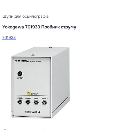
Щупи для осцилографів
Yokogawa 701933 Пробник струму
701933