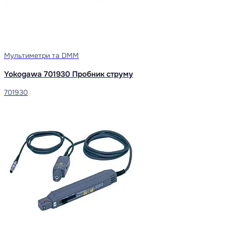
Мультиметри та DMM
Yokogawa 701930 Пробник струму
701930