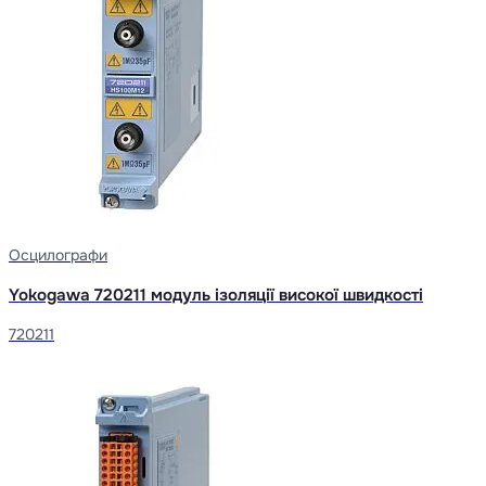
Осцилографи
Yokogawa 720211 модуль ізоляції високої швидкості
720211