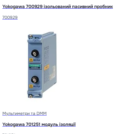
Yokogawa 700929 ізольований пасивний пробник
700929
Мультиметри та DMM
Yokogawa 701251 модуль ізоляції