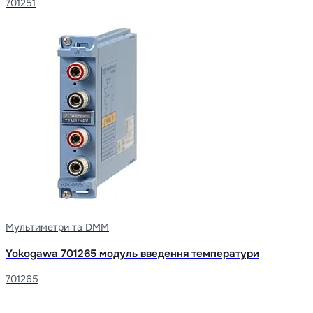
701251
Мультиметри та DMM
Yokogawa 701265 модуль введення температури
701265