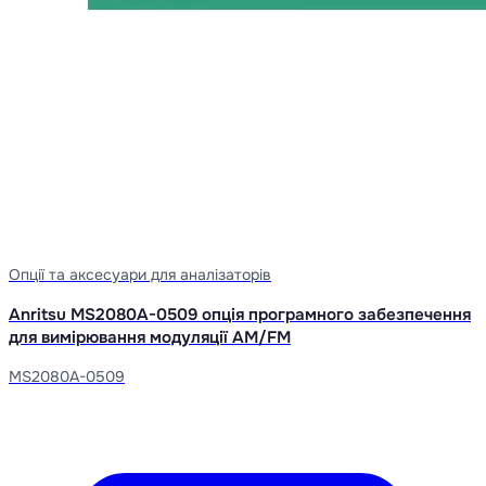
Опції та аксесуари для аналізаторів
Anritsu MS2080A-0509 опція програмного забезпечення
для вимірювання модуляції AM/FM
MS2080A-0509