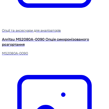
Опції та аксесуари для аналізаторів
Anritsu MS2080A-0090 Опція синхронізованого
розгортання
MS2080A-0090