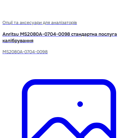
Опції та аксесуари для аналізаторів
Anritsu MS2080A-0704-0098 стандартна послуга
калібрування
MS2080A-0704-0098