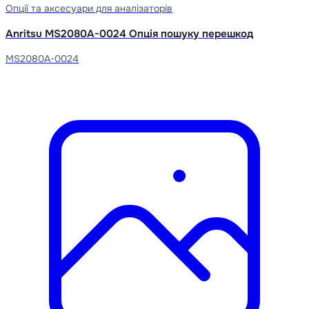
Опції та аксесуари для аналізаторів
Anritsu MS2080A-0024 Опція пошуку перешкод
MS2080A-0024