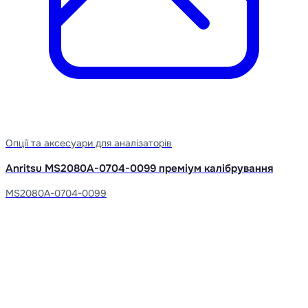
Опції та аксесуари для аналізаторів
Anritsu MS2080A-0704-0099 преміум калібрування
MS2080A-0704-0099