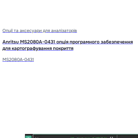
Опції та аксесуари для аналізаторів
Anritsu MS2080A-0431 опція програмного забезпечення
для картографування покриття
MS2080A-0431