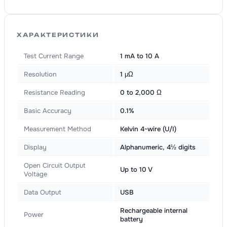
ХАРАКТЕРИСТИКИ
Test Current Range
1 mA to 10 A
Resolution
1 μΩ
Resistance Reading
0 to 2,000 Ω
Basic Accuracy
0.1%
Measurement Method
Kelvin 4-wire (U/I)
Display
Alphanumeric, 4½ digits
Open Circuit Output
Up to 10 V
Voltage
Data Output
USB
Rechargeable internal
Power
battery