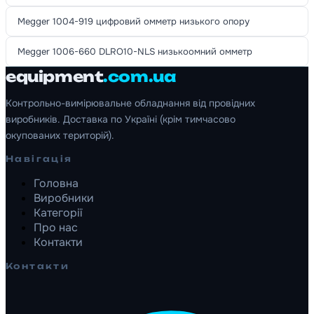
Megger 1004-919 цифровий омметр низького опору
Megger 1006-660 DLRO10-NLS низькоомний омметр
equipment
.com.ua
Контрольно-вимірювальне обладнання від провідних
виробників. Доставка по Україні (крім тимчасово
окупованих територій).
Навігація
Головна
Виробники
Категорії
Про нас
Контакти
Контакти