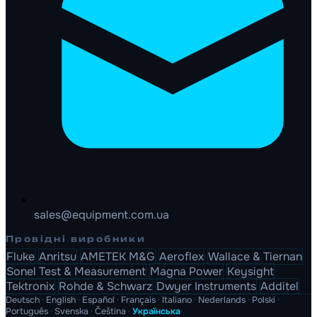
sales@equipment.com.ua
Провідні виробники
Fluke
Anritsu
AMETEK M&G
Aeroflex
Wallace & Tiernan
Sonel Test & Measurement
Magna Power
Keysight
Tektronix
Rohde & Schwarz
Dwyer Instruments
Additel
Deutsch
·
English
·
Español
·
Français
·
Italiano
·
Nederlands
·
Polski
·
Português
·
Svenska
·
Čeština
·
Українська