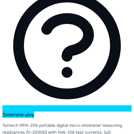
Запитати ціну
Tentech MPK-256 portable digital micro-ohmmeter measuring
resistances (0–2000Ω) with 1mA–10A test currents, 1µΩ