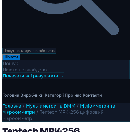
Шукати
Пошук...
Нічого не знайдено
Показати всі результати →
Головна
Виробники
Категорії
Про нас
Контакти
Головна
/
Мультиметри та DMM
/
Міліомметри та
мікроомметри
/
Tentech MPK-256 цифровий
мікроомметр
Tentech MPK-256