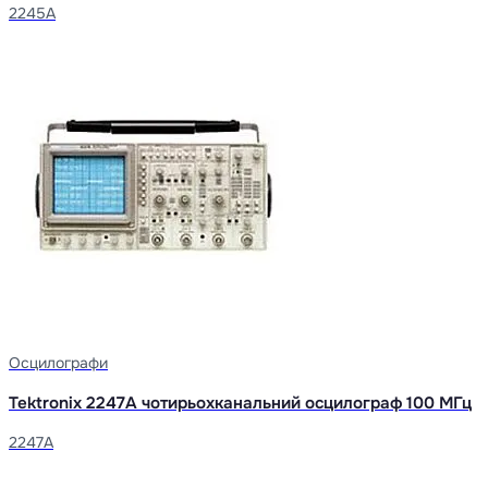
2245A
Осцилографи
Tektronix 2247A чотирьохканальний осцилограф 100 МГц
2247A