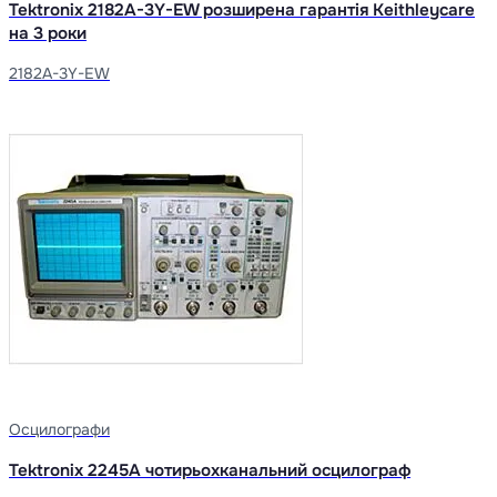
Tektronix 2182A-3Y-EW розширена гарантія Keithleycare
на 3 роки
2182A-3Y-EW
Осцилографи
Tektronix 2245A чотирьохканальний осцилограф