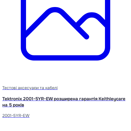
Тестові аксесуари та кабелі
Tektronix 2001-5YR-EW розширена гарантія Keithleycare
на 5 років
2001-5YR-EW