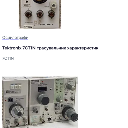
Осцилографи
Tektronix 7CT1N трасувальник характеристик
7CT1N