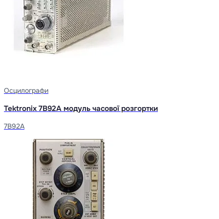
Осцилографи
Tektronix 7B92A модуль часової розгортки
7B92A