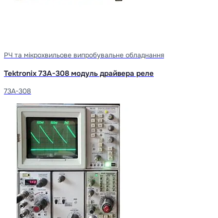
РЧ та мікрохвильове випробувальне обладнання
Tektronix 73A-308 модуль драйвера реле
73A-308