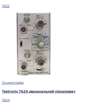
7A22
Осцилографи
Tektronix 7A24 двоканальний підсилювач
7A24