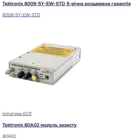
Tektronix 8009-5Y-EW-STD 5-річна розширена гарантія
8009-5Y-EW-STD
Імітатори ЕСР
Tektronix 80A02 модуль захисту
80A02