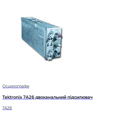
Осцилографи
Tektronix 7A26 двоканальний підсилювач
7A26