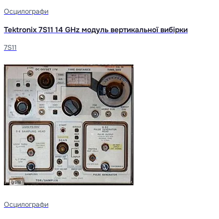
Осцилографи
Tektronix 7S11 14 GHz модуль вертикальної вибірки
7S11
Осцилографи