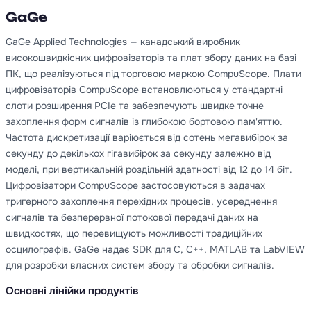
GaGe
GaGe Applied Technologies — канадський виробник
високошвидкісних цифровізаторів та плат збору даних на базі
ПК, що реалізуються під торговою маркою CompuScope. Плати
цифровізаторів CompuScope встановлюються у стандартні
слоти розширення PCIe та забезпечують швидке точне
захоплення форм сигналів із глибокою бортовою пам'яттю.
Частота дискретизації варіюється від сотень мегавибірок за
секунду до декількох гігавибірок за секунду залежно від
моделі, при вертикальній роздільній здатності від 12 до 14 біт.
Цифровізатори CompuScope застосовуються в задачах
тригерного захоплення перехідних процесів, усереднення
сигналів та безперервної потокової передачі даних на
швидкостях, що перевищують можливості традиційних
осцилографів. GaGe надає SDK для C, C++, MATLAB та LabVIEW
для розробки власних систем збору та обробки сигналів.
Основні лінійки продуктів