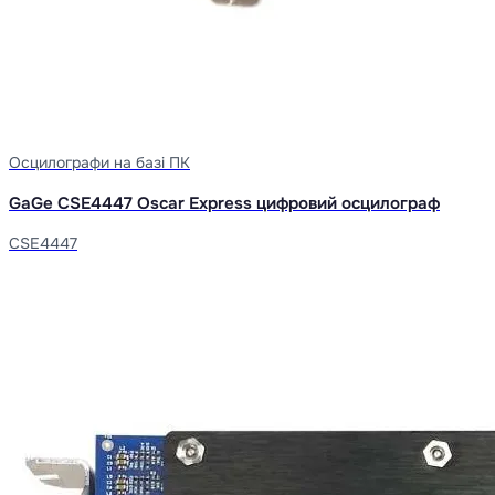
Осцилографи на базі ПК
GaGe CSE4447 Oscar Express цифровий осцилограф
CSE4447