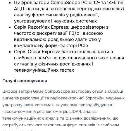
Цифровізатори CompuScope PCIe: 12- та 14-бітні
АЦП-плати для захоплення перехідних сигналів і
аналізу форм сигналів у радіолокації,
ультразвукових і наукових системах
Серія RazorMax Express: цифровізатори з
частотою дискретизації ГВ/с і високою
вертикальною роздільною здатністю у
компактному форм-факторі PCIe
Серія Oscar Express: багатоканальні плати з
глибокою пам'яттю для одночасного захоплення
сигналів у фізичних дослідженнях і
телекомунікаційних тестах
Галузі застосування
Цифровізатори GaGe CompuScope застосовуються в обробці
сигналів радіолокації та радіоелектронної боротьби, медичних
ультразвукових системах, науковому приладобудуванні,
часово-доменній рефлектометрії, LIDAR, аналізі
телекомунікаційних сигналів та фізичних дослідженнях, що
потребують точного захоплення форм сигналів із глибоким