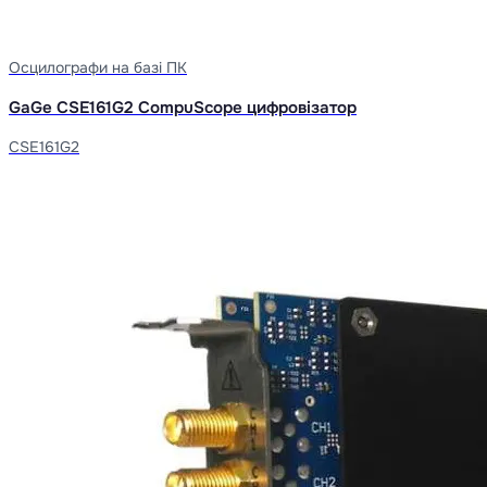
Осцилографи на базі ПК
GaGe CSE161G2 CompuScope цифровізатор
CSE161G2