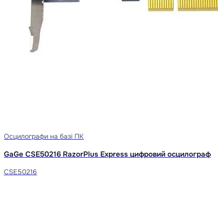
Осцилографи на базі ПК
GaGe CSE50216 RazorPlus Express цифровий осцилограф
CSE50216