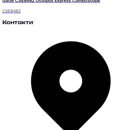
GaGe CSE8482 Octopus Express CompuScope
CSE8482
Контакти