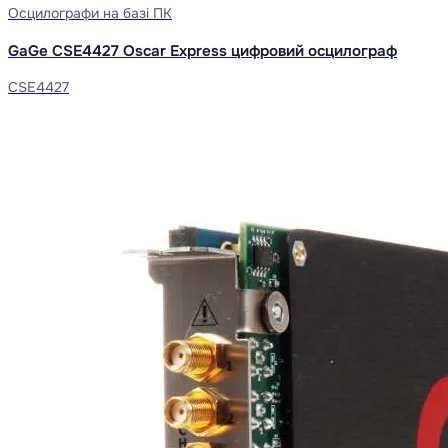
Осцилографи на базі ПК
GaGe CSE4427 Oscar Express цифровий осцилограф
CSE4427