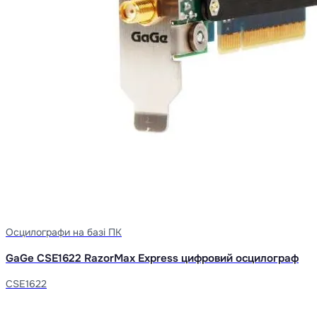
Осцилографи на базі ПК
GaGe CSE1622 RazorMax Express цифровий осцилограф
CSE1622