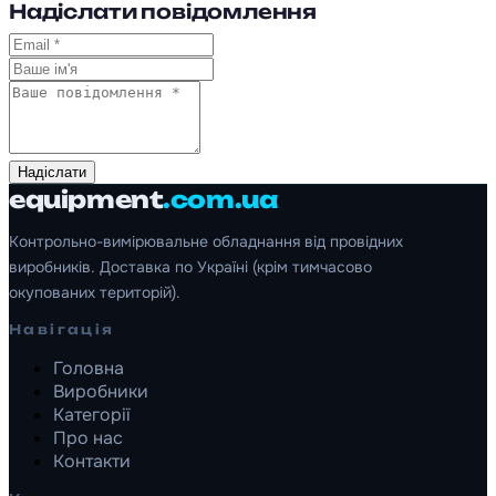
Надіслати повідомлення
Надіслати
equipment
.com.ua
Контрольно-вимірювальне обладнання від провідних
виробників. Доставка по Україні (крім тимчасово
окупованих територій).
Навігація
Головна
Виробники
Категорії
Про нас
Контакти