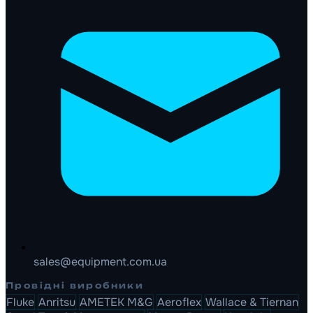
sales@equipment.com.ua
Провідні виробники
Fluke
Anritsu
AMETEK M&G
Aeroflex
Wallace & Tiernan