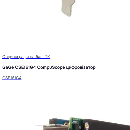
Осцилографи на базі ПК
GaGe CSE161G4 CompuScope цифровізатор
CSE161G4