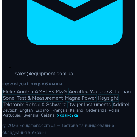
sales@equipment.com.ua
Провідні виробники
Fluke
Anritsu
AMETEK M&G
Aeroflex
Wallace & Tiernan
Sonel Test & Measurement
Magna Power
Keysight
Tektronix
Rohde & Schwarz
Dwyer Instruments
Additel
Deutsch
·
English
·
Español
·
Français
·
Italiano
·
Nederlands
·
Polski
·
Português
·
Svenska
·
Čeština
·
Українська
© 2026 Equipment.com.ua — Тестове та вимірювальне
обладнання в Україні