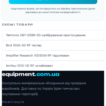
Надсилаючи форму, ви погоджуєтесь на обробку персональних даних
відповідно до нашої політики конфіденційності.
СХОЖІ ТОВАРИ
Tektronix 067-0599-00 калібрувальне пристосування
Bird 100A-30 RF тестер
Amplifier Research 100S1G4 RF підсилювач
Anritsu 1010-121 RF ослаблювач
equipment
.com.ua
Контрольно-вимірювальне обладнання від провідних
виробників. Доставка по Україні (крім тимчасово
окупованих територій).
Навігація