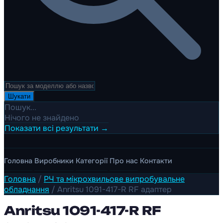
Шукати
Пошук...
Нічого не знайдено
Показати всі результати →
Головна
Виробники
Категорії
Про нас
Контакти
Головна
/
РЧ та мікрохвильове випробувальне
обладнання
/
Anritsu 1091-417-R RF адаптер
Anritsu 1091-417-R RF