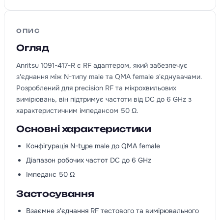
ОПИС
Огляд
Anritsu 1091-417-R є RF адаптером, який забезпечує
з'єднання між N-типу male та QMA female з'єднувачами.
Розроблений для precision RF та мікрохвильових
вимірювань, він підтримує частоти від DC до 6 GHz з
характеристичним імпедансом 50 Ω.
Основні характеристики
Конфігурація N-type male до QMA female
Діапазон робочих частот DC до 6 GHz
Імпеданс 50 Ω
Застосування
Взаємне з'єднання RF тестового та вимірювального