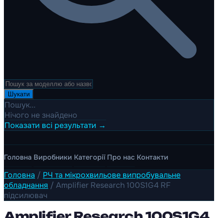
Шукати
Пошук...
Нічого не знайдено
Показати всі результати →
Головна
Виробники
Категорії
Про нас
Контакти
Головна
/
РЧ та мікрохвильове випробувальне
обладнання
/
Amplifier Research 100S1G4 RF
підсилювач
Amplifier Research 100S1G4