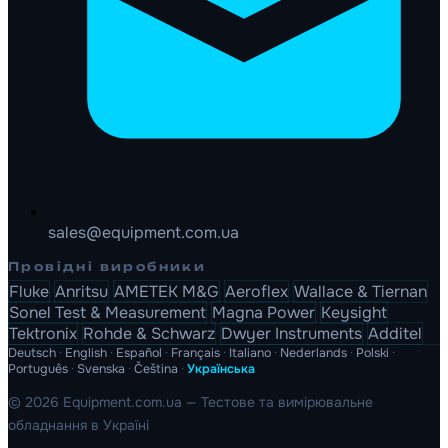
sales@equipment.com.ua
Провідні виробники
Fluke
Anritsu
AMETEK M&G
Aeroflex
Wallace & Tiernan
Sonel Test & Measurement
Magna Power
Keysight
Tektronix
Rohde & Schwarz
Dwyer Instruments
Additel
Deutsch
·
English
·
Español
·
Français
·
Italiano
·
Nederlands
·
Polski
·
Português
·
Svenska
·
Čeština
·
Українська
© 2026 Equipment.com.ua — Тестове та вимірювальне
обладнання в Україні