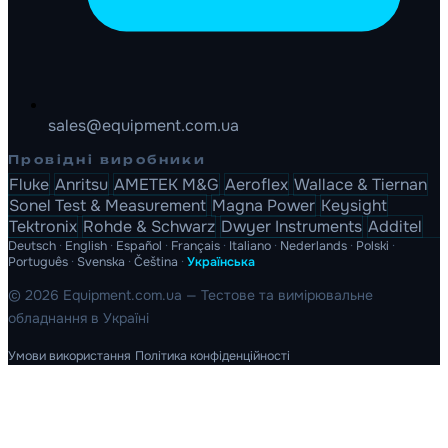
sales@equipment.com.ua
Провідні виробники
Fluke
Anritsu
AMETEK M&G
Aeroflex
Wallace & Tiernan
Sonel Test & Measurement
Magna Power
Keysight
Tektronix
Rohde & Schwarz
Dwyer Instruments
Additel
Deutsch
·
English
·
Español
·
Français
·
Italiano
·
Nederlands
·
Polski
·
Português
·
Svenska
·
Čeština
·
Українська
© 2026 Equipment.com.ua — Тестове та вимірювальне
обладнання в Україні
Умови використання
Політика конфіденційності