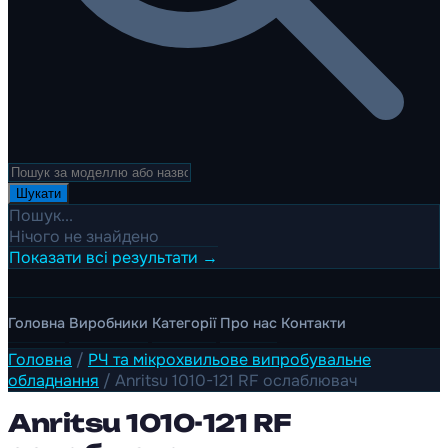
Шукати
Пошук...
Нічого не знайдено
Показати всі результати →
Головна
Виробники
Категорії
Про нас
Контакти
Головна
/
РЧ та мікрохвильове випробувальне
обладнання
/
Anritsu 1010-121 RF ослаблювач
Anritsu 1010-121 RF