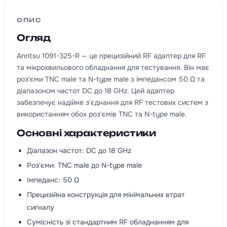
ОПИС
Огляд
Anritsu 1091-325-R — це прецизійний RF адаптер для RF
та мікрохвильового обладнання для тестування. Він має
роз'єми TNC male та N-type male з імпедансом 50 Ω та
діапазоном частот DC до 18 GHz. Цей адаптер
забезпечує надійне з'єднання для RF тестових систем з
використанням обох роз'ємів TNC та N-type male.
Основні характеристики
Діапазон частот: DC до 18 GHz
Роз'єми: TNC male до N-type male
Імпеданс: 50 Ω
Прецизійна конструкція для мінімальних втрат
сигналу
Сумісність зі стандартним RF обладнанням для