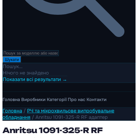
Шукати
Пошук...
Нічого не знайдено
Показати всі результати →
Головна
Виробники
Категорії
Про нас
Контакти
Головна
/
РЧ та мікрохвильове випробувальне
обладнання
/
Anritsu 1091-325-R RF адаптер
Anritsu 1091-325-R RF