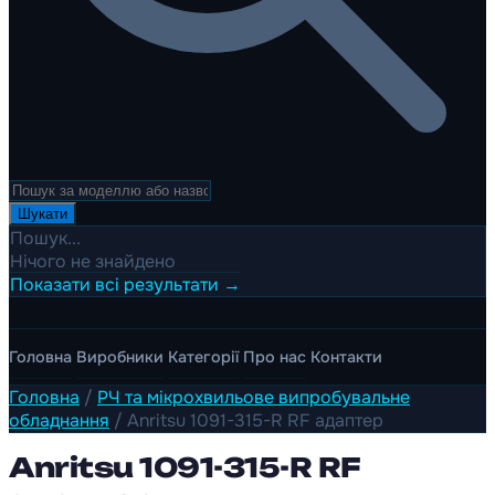
Шукати
Пошук...
Нічого не знайдено
Показати всі результати →
Головна
Виробники
Категорії
Про нас
Контакти
Головна
/
РЧ та мікрохвильове випробувальне
обладнання
/
Anritsu 1091-315-R RF адаптер
Anritsu 1091-315-R RF