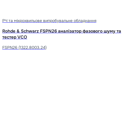
РЧ та мікрохвильове випробувальне обладнання
Rohde & Schwarz FSPN26 аналізатор фазового шуму та
тестер VCO
FSPN26 (1322.8003.24)