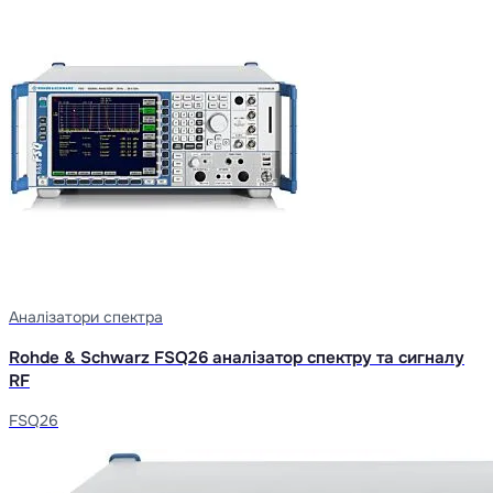
Аналізатори спектра
Rohde & Schwarz FSQ26 аналізатор спектру та сигналу
RF
FSQ26