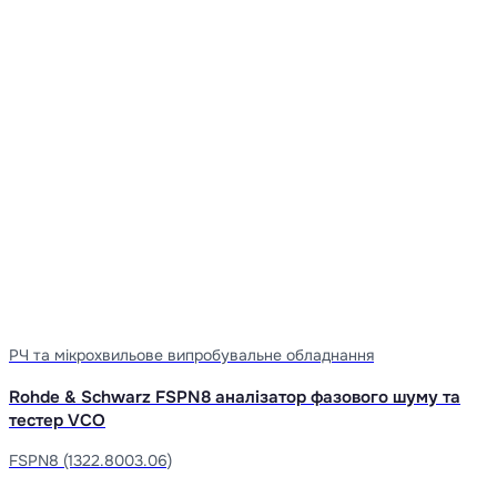
РЧ та мікрохвильове випробувальне обладнання
Rohde & Schwarz FSPN8 аналізатор фазового шуму та
тестер VCO
FSPN8 (1322.8003.06)