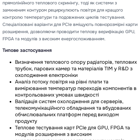
прямолінійного теплового скринінгу, тоді як системи з
замкненим контуром рециркулюють повітря для кращого
контролю температури та подовжених циклів тестування.
Спеціалізовані варіанти для PCIe вміщують повнорозмірні карти
розширення, дозволяючи проводити теплову верифікацію GPU,
FPGA та модулів з високим енергоспоживанням.
Типове застосування
Визначення теплового опору радіаторів, теплових
трубок, парових камер та матеріалів TIM у R&D з
охолодження електроніки
Аналіз потоку повітря на рівні плати та
вимірювання температур переходів компонентів в
контрольованих умовах швидкості
Валідація систем охолодження для серверів,
телекомунікаційного обладнання та вбудованих
обчислювальних платформ перед виходом
продукту
Теплове тестування карт PCIe для GPU, FPGA та
модулів розширення з високим