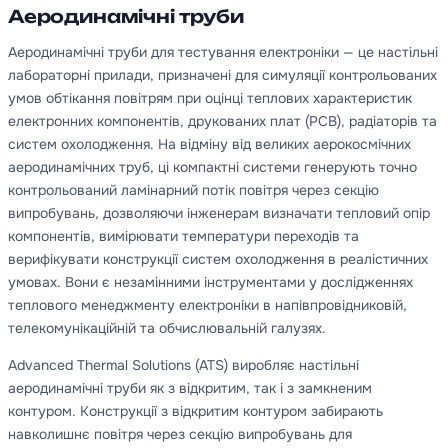
Аеродинамічні труби
Аеродинамічні труби для тестування електроніки — це настільні
лабораторні прилади, призначені для симуляції контрольованих
умов обтікання повітрям при оцінці теплових характеристик
електронних компонентів, друкованих плат (PCB), радіаторів та
систем охолодження. На відміну від великих аерокосмічних
аеродинамічних труб, ці компактні системи генерують точно
контрольований ламінарний потік повітря через секцію
випробувань, дозволяючи інженерам визначати тепловий опір
компонентів, вимірювати температури переходів та
верифікувати конструкції систем охолодження в реалістичних
умовах. Вони є незамінними інструментами у дослідженнях
теплового менеджменту електроніки в напівпровідниковій,
телекомунікаційній та обчислювальній галузях.
Advanced Thermal Solutions (ATS) виробляє настільні
аеродинамічні труби як з відкритим, так і з замкненим
контуром. Конструкції з відкритим контуром забирають
навколишнє повітря через секцію випробувань для