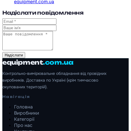
equipment.com.ua
Надіслати повідомлення
Надіслати
equipment
.com.ua
Контрольно-вимірювальне обладнання від провідних
виробників. Доставка по Україні (крім тимчасово
окупованих територій).
Навігація
Головна
Виробники
Категорії
Про нас