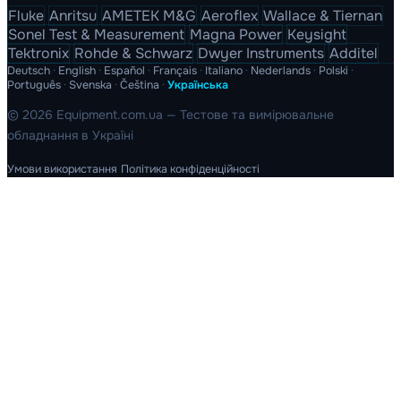
Fluke
Anritsu
AMETEK M&G
Aeroflex
Wallace & Tiernan
Sonel Test & Measurement
Magna Power
Keysight
Tektronix
Rohde & Schwarz
Dwyer Instruments
Additel
Deutsch
·
English
·
Español
·
Français
·
Italiano
·
Nederlands
·
Polski
·
Português
·
Svenska
·
Čeština
·
Українська
© 2026 Equipment.com.ua — Тестове та вимірювальне
обладнання в Україні
Умови використання
Політика конфіденційності