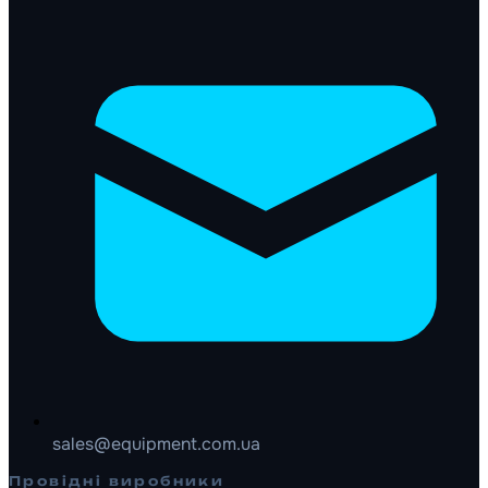
sales@equipment.com.ua
Провідні виробники