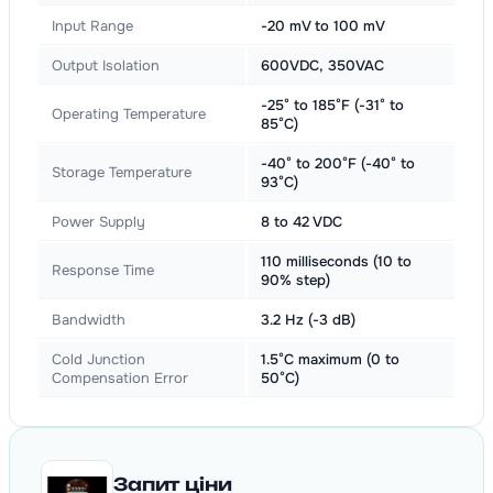
Input Range
-20 mV to 100 mV
Output Isolation
600VDC, 350VAC
-25° to 185°F (-31° to
Operating Temperature
85°C)
-40° to 200°F (-40° to
Storage Temperature
93°C)
Power Supply
8 to 42 VDC
110 milliseconds (10 to
Response Time
90% step)
Bandwidth
3.2 Hz (-3 dB)
Cold Junction
1.5°C maximum (0 to
Compensation Error
50°C)
Запит ціни