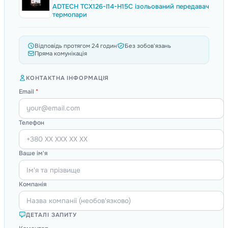
ADTECH TCX126-I14-H15C ізольований передавач
термопари
Відповідь протягом 24 годин
Без зобов'язань
Пряма комунікація
КОНТАКТНА ІНФОРМАЦІЯ
Email
*
Телефон
Ваше ім'я
Компанія
ДЕТАЛІ ЗАПИТУ