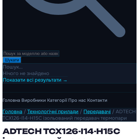
Шукати
Пошук...
Нічого не знайдено
Показати всі результати →
Головна
Виробники
Категорії
Про нас
Контакти
Головна
/
Технологічні прилади
/
Передавачі
/
ADTECH
TCX126-I14-H15C ізольований передавач термопари
ADTECH TCX126-I14-H15C