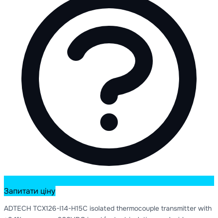
Запитати ціну
ADTECH TCX126-I14-H15C isolated thermocouple transmitter with