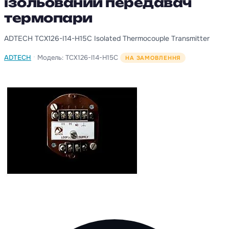
ізольований передавач
термопари
ADTECH TCX126-I14-H15C Isolated Thermocouple Transmitter
·
ADTECH
Модель: TCX126-I14-H15C
НА ЗАМОВЛЕННЯ