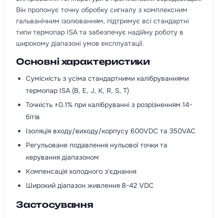
Він пропонує точну обробку сигналу з комплексним
гальванічним ізолюванням, підтримує всі стандартні
типи термопар ISA та забезпечує надійну роботу в
широкому діапазоні умов експлуатації.
Основні характеристики
Сумісність з усіма стандартними калібруваннями
термопар ISA (B, E, J, K, R, S, T)
Точність ±0.1% при калібруванні з розрізненням 14-
бітів
Ізоляція входу/виходу/корпусу 600VDC та 350VAC
Регульоване подавлення нульової точки та
керування діапазоном
Компенсація холодного з'єднання
Широкий діапазон живлення 8-42 VDC
Застосування