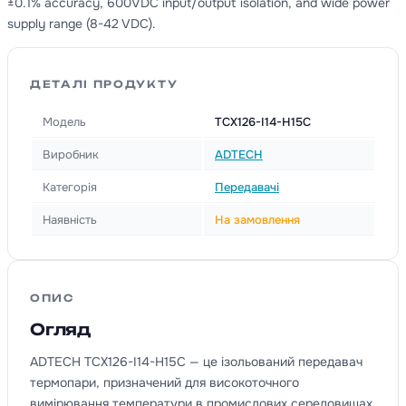
±0.1% accuracy, 600VDC input/output isolation, and wide power
supply range (8-42 VDC).
ДЕТАЛІ ПРОДУКТУ
Модель
TCX126-I14-H15C
Виробник
ADTECH
Категорія
Передавачі
Наявність
На замовлення
ОПИС
Огляд
ADTECH TCX126-I14-H15C — це ізольований передавач
термопари, призначений для високоточного
вимірювання температури в промислових середовищах.