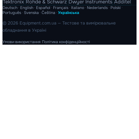
Tektronix
Rohde & Schwarz
Dwyer Instruments
Additel
Deutsch
·
English
·
Español
·
Français
·
Italiano
·
Nederlands
·
Polski
·
Português
·
Svenska
·
Čeština
·
Українська
© 2026 Equipment.com.ua — Тестове та вимірювальне
обладнання в Україні
Умови використання
Політика конфіденційності