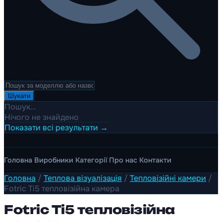
Шукати
Пошук...
Нічого не знайдено
Показати всі результати →
Головна
Виробники
Категорії
Про нас
Контакти
Головна
/
Теплова візуалізація
/
Тепловізійні камери
/
Fotric Ti5 тепловізійна камера
Fotric Ti5 тепловізійна