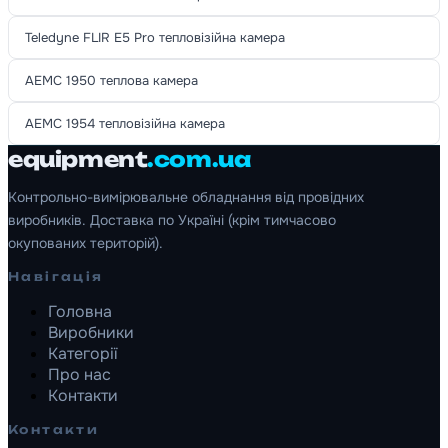
Teledyne FLIR E5 Pro тепловізійна камера
AEMC 1950 теплова камера
AEMC 1954 тепловізійна камера
equipment
.com.ua
Контрольно-вимірювальне обладнання від провідних
виробників. Доставка по Україні (крім тимчасово
окупованих територій).
Навігація
Головна
Виробники
Категорії
Про нас
Контакти
Контакти