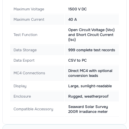
Maximum Voltage
1500 V DC
Maximum Current
40 A
Open Circuit Voltage (Voc)
Test Function
and Short Circuit Current
(Isc)
Data Storage
999 complete test records
Data Export
CSV to PC
Direct MC4 with optional
MC4 Connections
conversion leads
Display
Large, sunlight-readable
Enclosure
Rugged, weatherproof
Seaward Solar Survey
Compatible Accessory
200R irradiance meter