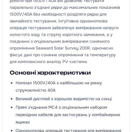
роботи при 1500V і 40A він дозволяє тестувати
паралельно з'єднані рядки до максимальних показників
1500V/40A без необхідності розділяти рядки для
звичайного тестування. Інтуїтивна однокнопкова
операція тестування забезпечує вимірювання напруги
холостого ходу та струму короткого замикання, а у
поєднанні з опціональним вимірювачем сонячного
опромінення Seaward Solar Survey 200R, одночасно
фіксує дані про сонячне опромінення та температуру
для комплексного аналізу PV-системи.
Основні характеристики
Номінал 1500V/40A з найбільшою на ринку
струмоємністю 40A
Великий дисплей з хорошою видимістю на сонці
Прямі з'єднання MC4 з опціональним набором
перехідних кабелів для застосувань у комбайнерних
ящиках
Однокнопкова операція тестування для вимірювання