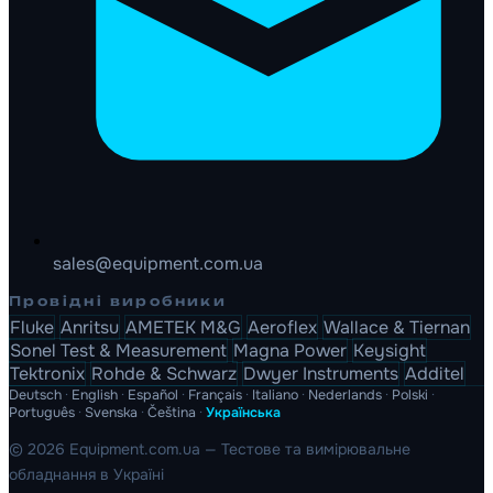
sales@equipment.com.ua
Провідні виробники
Fluke
Anritsu
AMETEK M&G
Aeroflex
Wallace & Tiernan
Sonel Test & Measurement
Magna Power
Keysight
Tektronix
Rohde & Schwarz
Dwyer Instruments
Additel
Deutsch
·
English
·
Español
·
Français
·
Italiano
·
Nederlands
·
Polski
·
Português
·
Svenska
·
Čeština
·
Українська
© 2026 Equipment.com.ua — Тестове та вимірювальне
обладнання в Україні