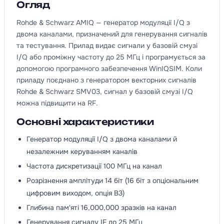
Огляд
Rohde & Schwarz AMIQ — генератор модуляції I/Q з
двома каналами, призначений для генерування сигналів
та тестування. Прилад видає сигнали у базовій смузі
I/Q або проміжну частоту до 25 МГц і програмується за
допомогою програмного забезпечення WinIQSIM. Коли
приладу поєднано з генератором векторних сигналів
Rohde & Schwarz SMV03, сигнал у базовій смузі I/Q
можна підвищити на RF.
Основні характеристики
Генератор модуляції I/Q з двома каналами й
незалежним керуванням каналів
Частота дискретизації 100 МГц на канал
Розрізнення амплітуди 14 біт (16 біт з опціональним
цифровим виходом, опція B3)
Глибина пам'яті 16,000,000 зразків на канал
Генерування сигналу IF до 25 МГц