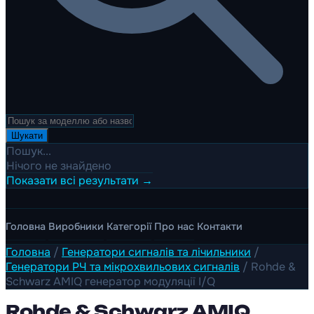
Шукати
Пошук...
Нічого не знайдено
Показати всі результати →
Головна
Виробники
Категорії
Про нас
Контакти
Головна
/
Генератори сигналів та лічильники
/
Генератори РЧ та мікрохвильових сигналів
/
Rohde &
Schwarz AMIQ генератор модуляції I/Q
Rohde & Schwarz AMIQ