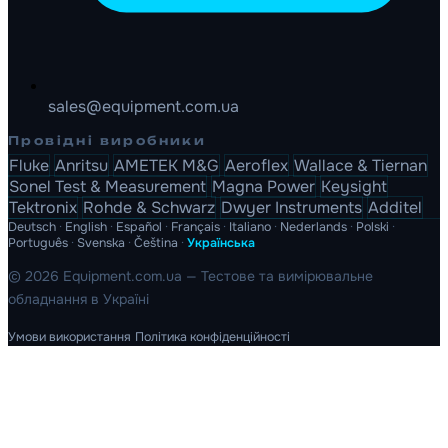
sales@equipment.com.ua
Провідні виробники
Fluke
Anritsu
AMETEK M&G
Aeroflex
Wallace & Tiernan
Sonel Test & Measurement
Magna Power
Keysight
Tektronix
Rohde & Schwarz
Dwyer Instruments
Additel
Deutsch
·
English
·
Español
·
Français
·
Italiano
·
Nederlands
·
Polski
·
Português
·
Svenska
·
Čeština
·
Українська
© 2026 Equipment.com.ua — Тестове та вимірювальне
обладнання в Україні
Умови використання
Політика конфіденційності