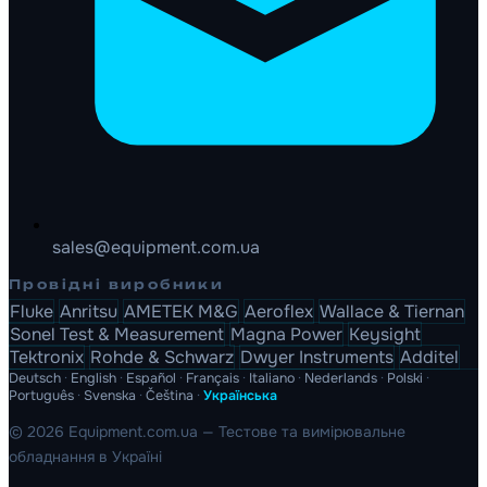
sales@equipment.com.ua
Провідні виробники
Fluke
Anritsu
AMETEK M&G
Aeroflex
Wallace & Tiernan
Sonel Test & Measurement
Magna Power
Keysight
Tektronix
Rohde & Schwarz
Dwyer Instruments
Additel
Deutsch
·
English
·
Español
·
Français
·
Italiano
·
Nederlands
·
Polski
·
Português
·
Svenska
·
Čeština
·
Українська
© 2026 Equipment.com.ua — Тестове та вимірювальне
обладнання в Україні