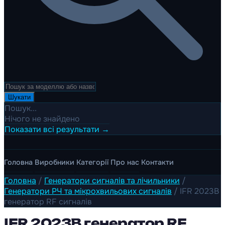
Шукати
Пошук...
Нічого не знайдено
Показати всі результати →
Головна
Виробники
Категорії
Про нас
Контакти
Головна
/
Генератори сигналів та лічильники
/
Генератори РЧ та мікрохвильових сигналів
/
IFR 2023B
генератор RF сигналів
IFR 2023B генератор RF