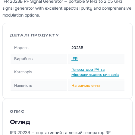
IFR 2023B RF Signal Generator — portable 9 kHz to 2.05 GHz
signal generator with excellent spectral purity and comprehensive
modulation options.
ДЕТАЛІ ПРОДУКТУ
Модель
2023B
Виробник
IFR
Генератори РЧ та
Категорія
мікрохвильових сигналів
Наявність
На замовлення
ОПИС
Огляд
IFR 2023B — портативний та легкий генератор RF