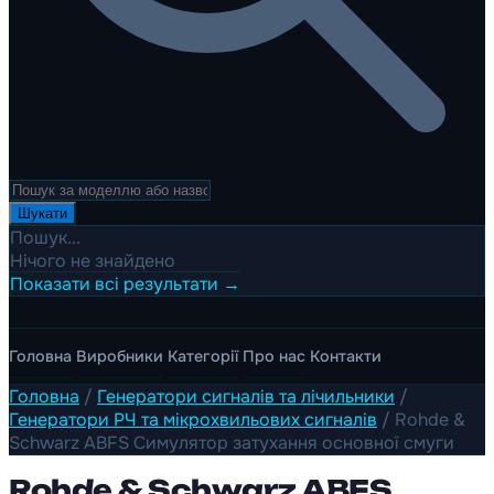
Шукати
Пошук...
Нічого не знайдено
Показати всі результати →
Головна
Виробники
Категорії
Про нас
Контакти
Головна
/
Генератори сигналів та лічильники
/
Генератори РЧ та мікрохвильових сигналів
/
Rohde &
Schwarz ABFS Симулятор затухання основної смуги
Rohde & Schwarz ABFS