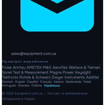
sales@equipment.com.ua
Провідні виробники
Fluke
Anritsu
AMETEK M&G
Aeroflex
Wallace & Tiernan
Sonel Test & Measurement
Magna Power
Keysight
Tektronix
Rohde & Schwarz
Dwyer Instruments
Additel
Deutsch
·
English
·
Español
·
Français
·
Italiano
·
Nederlands
·
Polski
·
Português
·
Svenska
·
Čeština
·
Українська
© 2026 Equipment.com.ua — Тестове та вимірювальне
обладнання в Україні