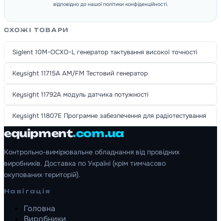
відповідно до нашої політики конфіденційності.
СХОЖІ ТОВАРИ
Siglent 10M-OCXO-L генератор тактування високої точності
Keysight 11715A AM/FM Тестовий генератор
Keysight 11792A модуль датчика потужності
Keysight 11807E Програмне забезпечення для радіотестування
equipment
.com.ua
Контрольно-вимірювальне обладнання від провідних
виробників. Доставка по Україні (крім тимчасово
окупованих територій).
Навігація
Головна
Виробники