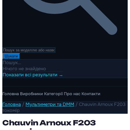
Шукати
Пошук...
Нічого не знайдено
Показати всі результати →
Головна
Виробники
Категорії
Про нас
Контакти
Головна
/
Мультиметри та DMM
/
Chauvin Arnoux F203
токомір
Chauvin Arnoux F203