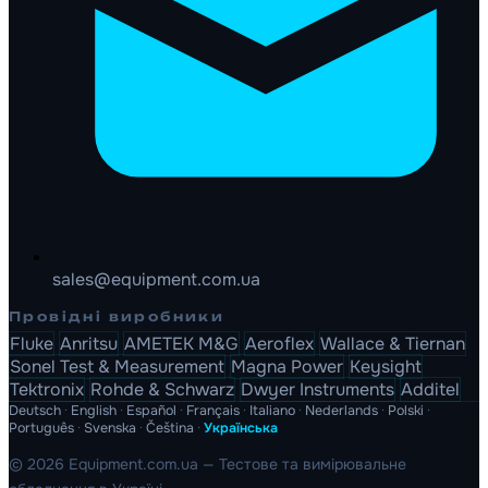
sales@equipment.com.ua
Провідні виробники
Fluke
Anritsu
AMETEK M&G
Aeroflex
Wallace & Tiernan
Sonel Test & Measurement
Magna Power
Keysight
Tektronix
Rohde & Schwarz
Dwyer Instruments
Additel
Deutsch
·
English
·
Español
·
Français
·
Italiano
·
Nederlands
·
Polski
·
Português
·
Svenska
·
Čeština
·
Українська
© 2026 Equipment.com.ua — Тестове та вимірювальне