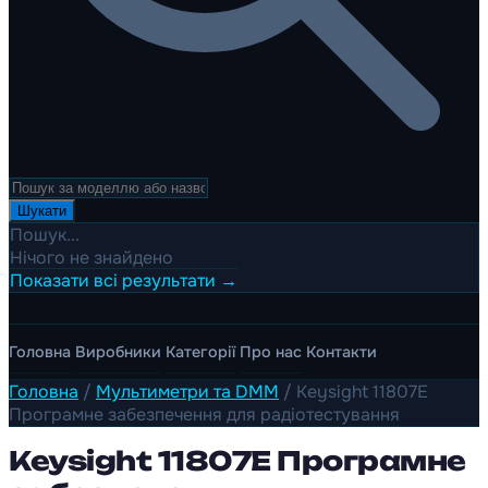
Шукати
Пошук...
Нічого не знайдено
Показати всі результати →
Головна
Виробники
Категорії
Про нас
Контакти
Головна
/
Мультиметри та DMM
/
Keysight 11807E
Програмне забезпечення для радіотестування
Keysight 11807E Програмне