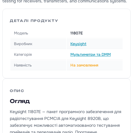
testing for receivers, transmitters, and communications systems.
ДЕТАЛІ ПРОДУКТУ
Модель
11807E
Виробник
Keysight
Категорія
Мультиметри та DMM
Наявність
На замовлення
ОПИС
Огляд
Keysight 11807E — пакет програмного забезпечення для
радіотестування PCMCIA для Keysight 8920B, що
забезпечує можливості автоматизованого тестування
приймачів та передавачів радіо. Програмне