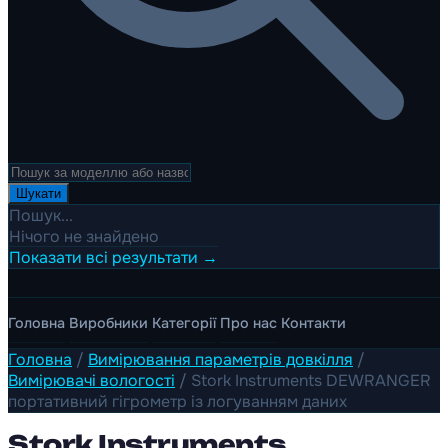
Шукати
Пошук...
Нічого не знайдено
Показати всі результати →
Головна
Виробники
Категорії
Про нас
Контакти
Головна
/
Вимірювання параметрів довкілля
/
Вимірювачі вологості
/
Stork Instruments DEWRANGER
портативний гігрометр із логуванням даних
Stork Instruments