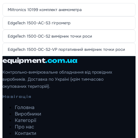
Miltronics 10199 комплект анемометра
EdgeTech 1500-AC-S3 гігрометр
EdgeTech 1500-DC-S2 вимірник точки роси
EdgeTech 1500-DC-S2-VP портативний вимірник точки роси
equipment
.com.ua
Контрольно-вимірювальне обладнання від провідних
виробників. Доставка по Україні (крім тимчасово
окупованих територій).
Навігація
Головна
Виробники
Категорії
Про нас
Контакти