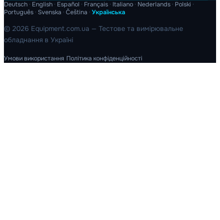
Deutsch
·
English
·
Español
·
Français
·
Italiano
·
Nederlands
·
Polski
·
Português
·
Svenska
·
Čeština
·
Українська
© 2026 Equipment.com.ua — Тестове та вимірювальне
обладнання в Україні
Умови використання
Політика конфіденційності