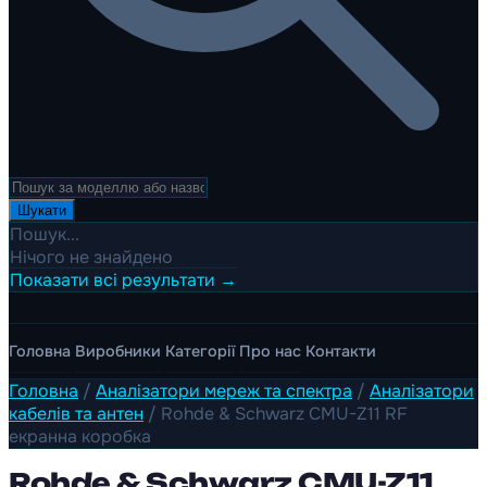
Шукати
Пошук...
Нічого не знайдено
Показати всі результати →
Головна
Виробники
Категорії
Про нас
Контакти
Головна
/
Аналізатори мереж та спектра
/
Аналізатори
кабелів та антен
/
Rohde & Schwarz CMU-Z11 RF
екранна коробка
Rohde & Schwarz CMU-Z11