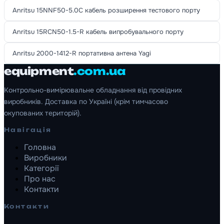
Anritsu 15NNF50-5.0C кабель розширення тестового порту
Anritsu 15RCN50-1.5-R кабель випробувального порту
Anritsu 2000-1412-R портативна антена Yagi
equipment
.com.ua
Контрольно-вимірювальне обладнання від провідних
виробників. Доставка по Україні (крім тимчасово
окупованих територій).
Навігація
Головна
Виробники
Категорії
Про нас
Контакти
Контакти