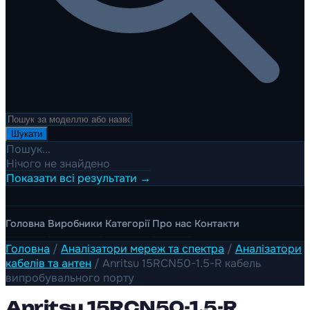
Шукати
Пошук...
Нічого не знайдено
Показати всі результати →
Головна
Виробники
Категорії
Про нас
Контакти
Головна
/
Аналізатори мереж та спектра
/
Аналізатори
кабелів та антен
/
Anritsu 15RCN50-1.5-R кабель
випробувального порту
Anritsu 15RCN50-1.5-R