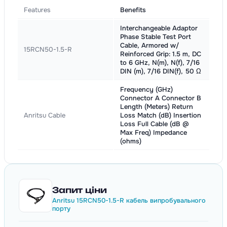
Features
Benefits
Interchangeable Adaptor
Phase Stable Test Port
Cable, Armored w/
15RCN50-1.5-R
Reinforced Grip: 1.5 m, DC
to 6 GHz, N(m), N(f), 7/16
DIN (m), 7/16 DIN(f), 50 Ω
Frequency (GHz)
Connector A Connector B
Length (Meters) Return
Anritsu Cable
Loss Match (dB) Insertion
Loss Full Cable (dB @
Max Freq) Impedance
(ohms)
Запит ціни
Anritsu 15RCN50-1.5-R кабель випробувального
порту