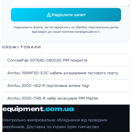
Надіслати запит
Надсилаючи форму, ви погоджуєтесь на обробку персональних даних
відповідно до нашої політики конфіденційності.
СХОЖІ ТОВАРИ
ConcealFab 007640-060030 PIM покриття
Anritsu 15NNF50-5.0C кабель розширення тестового порту
Anritsu 2000-1412-R портативна антена Yagi
Anritsu 2000-1745-R набір аксесуарів PIM Master
equipment
.com.ua
Контрольно-вимірювальне обладнання від провідних
виробників. Доставка по Україні (крім тимчасово