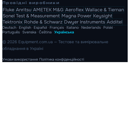
Провідні виробники
Fluke
Anritsu
AMETEK M&G
Aeroflex
Wallace & Tiernan
Sonel Test & Measurement
Magna Power
Keysight
Tektronix
Rohde & Schwarz
Dwyer Instruments
Additel
Deutsch
·
English
·
Español
·
Français
·
Italiano
·
Nederlands
·
Polski
·
Português
·
Svenska
·
Čeština
·
Українська
© 2026 Equipment.com.ua — Тестове та вимірювальне
обладнання в Україні
Умови використання
Політика конфіденційності