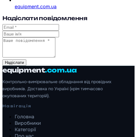
equipment.com.ua
Надіслати повідомлення
Надіслати
equipment
.com.ua
Контрольно-вимірювальне обладнання від провідних
виробників. Доставка по Україні (крім тимчасово
окупованих територій).
Навігація
Головна
Виробники
Категорії
Про нас