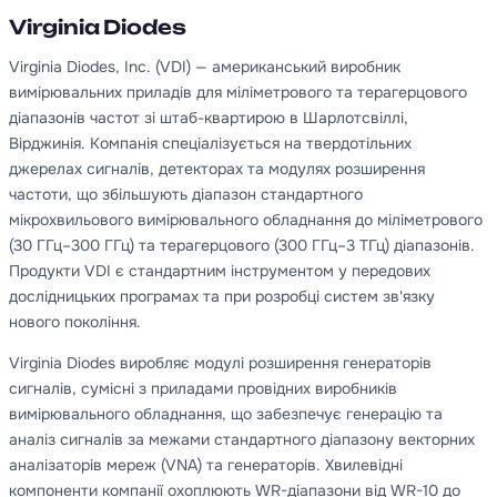
Virginia Diodes
Virginia Diodes, Inc. (VDI) — американський виробник
вимірювальних приладів для міліметрового та терагерцового
діапазонів частот зі штаб-квартирою в Шарлотсвіллі,
Вірджинія. Компанія спеціалізується на твердотільних
джерелах сигналів, детекторах та модулях розширення
частоти, що збільшують діапазон стандартного
мікрохвильового вимірювального обладнання до міліметрового
(30 ГГц–300 ГГц) та терагерцового (300 ГГц–3 ТГц) діапазонів.
Продукти VDI є стандартним інструментом у передових
дослідницьких програмах та при розробці систем зв'язку
нового покоління.
Virginia Diodes виробляє модулі розширення генераторів
сигналів, сумісні з приладами провідних виробників
вимірювального обладнання, що забезпечує генерацію та
аналіз сигналів за межами стандартного діапазону векторних
аналізаторів мереж (VNA) та генераторів. Хвилевідні
компоненти компанії охоплюють WR-діапазони від WR-10 до