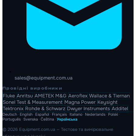
sales@equipment.com.ua
Провідні виробники
Fluke
Anritsu
AMETEK M&G
Aeroflex
Wallace & Tiernan
Sonel Test & Measurement
Magna Power
Keysight
Tektronix
Rohde & Schwarz
Dwyer Instruments
Additel
Deutsch
·
English
·
Español
·
Français
·
Italiano
·
Nederlands
·
Polski
·
Português
·
Svenska
·
Čeština
·
Українська
© 2026 Equipment.com.ua — Тестове та вимірювальне