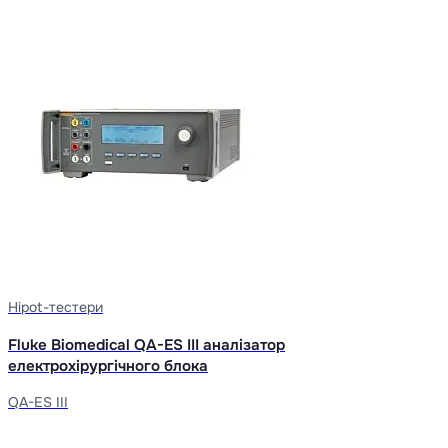
Hipot-тестери
Fluke Biomedical QA-ES III аналізатор
електрохірургічного блока
QA-ES III