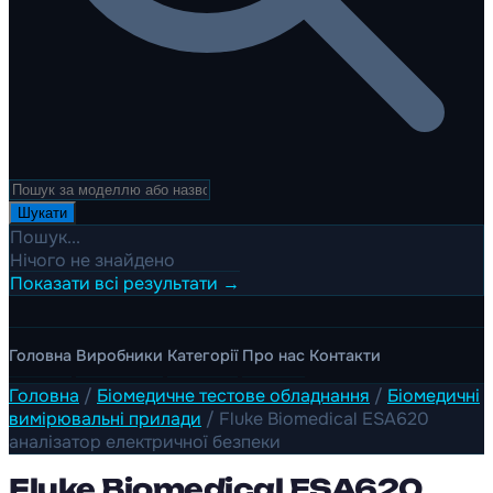
Шукати
Пошук...
Нічого не знайдено
Показати всі результати →
Головна
Виробники
Категорії
Про нас
Контакти
Головна
/
Біомедичне тестове обладнання
/
Біомедичні
вимірювальні прилади
/
Fluke Biomedical ESA620
аналізатор електричної безпеки
Fluke Biomedical ESA620