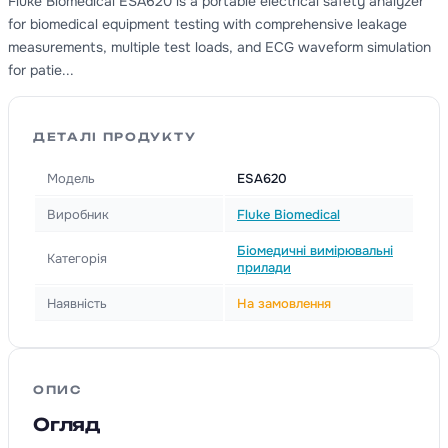
Fluke Biomedical ESA620 is a portable electrical safety analyzer
for biomedical equipment testing with comprehensive leakage
measurements, multiple test loads, and ECG waveform simulation
for patie...
ДЕТАЛІ ПРОДУКТУ
Модель
ESA620
Виробник
Fluke Biomedical
Біомедичні вимірювальні
Категорія
прилади
Наявність
На замовлення
ОПИС
Огляд