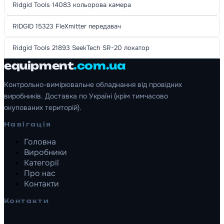
Ridgid Tools 14083 кольорова камера
RIDGID 15323 FleXmitter передавач
Ridgid Tools 21893 SeekTech SR-20 локатор
equipment
.com.ua
Контрольно-вимірювальне обладнання від провідних
виробників. Доставка по Україні (крім тимчасово
окупованих територій).
Навігація
Головна
Виробники
Категорії
Про нас
Контакти
Контакти