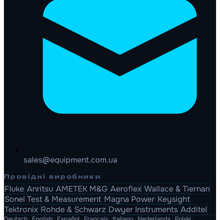
sales@equipment.com.ua
Провідні виробники
Fluke
Anritsu
AMETEK M&G
Aeroflex
Wallace & Tiernan
Sonel Test & Measurement
Magna Power
Keysight
Tektronix
Rohde & Schwarz
Dwyer Instruments
Additel
Deutsch
·
English
·
Español
·
Français
·
Italiano
·
Nederlands
·
Polski
·