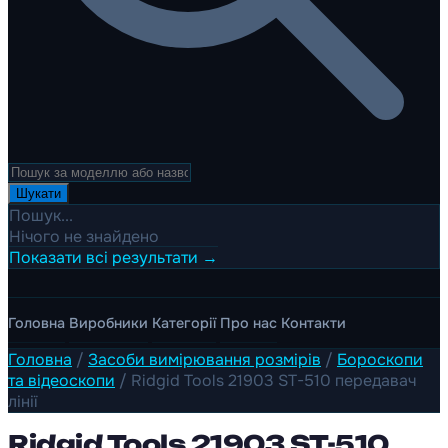
Шукати
Пошук...
Нічого не знайдено
Показати всі результати →
Головна
Виробники
Категорії
Про нас
Контакти
Головна
/
Засоби вимірювання розмірів
/
Бороскопи
та відеоскопи
/
Ridgid Tools 21903 ST-510 передавач
лінії
Ridgid Tools 21903 ST-510