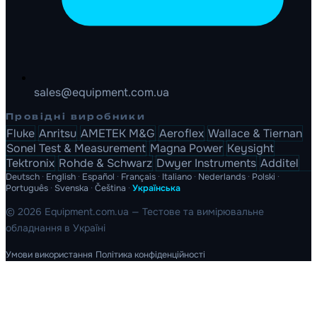
sales@equipment.com.ua
Провідні виробники
Fluke
Anritsu
AMETEK M&G
Aeroflex
Wallace & Tiernan
Sonel Test & Measurement
Magna Power
Keysight
Tektronix
Rohde & Schwarz
Dwyer Instruments
Additel
Deutsch
·
English
·
Español
·
Français
·
Italiano
·
Nederlands
·
Polski
·
Português
·
Svenska
·
Čeština
·
Українська
© 2026 Equipment.com.ua — Тестове та вимірювальне
обладнання в Україні
Умови використання
Політика конфіденційності