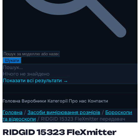
Шукати
Пошук...
Нічого не знайдено
Показати всі результати →
Головна
Виробники
Категорії
Про нас
Контакти
Головна
/
Засоби вимірювання розмірів
/
Бороскопи
та відеоскопи
/
RIDGID 15323 FleXmitter передавач
RIDGID 15323 FleXmitter