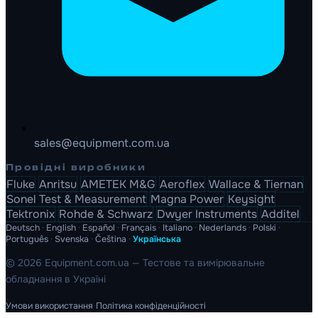
sales@equipment.com.ua
Провідні виробники
Fluke
Anritsu
AMETEK M&G
Aeroflex
Wallace & Tiernan
Sonel Test & Measurement
Magna Power
Keysight
Tektronix
Rohde & Schwarz
Dwyer Instruments
Additel
Deutsch
·
English
·
Español
·
Français
·
Italiano
·
Nederlands
·
Polski
·
Português
·
Svenska
·
Čeština
·
Українська
© 2026 Equipment.com.ua — Тестове та вимірювальне
обладнання в Україні
Умови використання
Політика конфіденційності