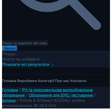
Шукати
Пошук...
Нічого не знайдено
Показати всі результати →
Головна
Виробники
Категорії
Про нас
Контакти
Головна
/
РЧ та мікрохвильове випробувальне
обладнання
/
Обладнання для ЕМС-тестування
/
Антени
/
Rohde & Schwarz AC004L1 антена
всенаправлена, 18-26.5 GHz