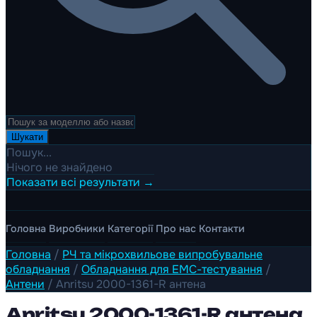
Шукати
Пошук...
Нічого не знайдено
Показати всі результати →
Головна
Виробники
Категорії
Про нас
Контакти
Головна
/
РЧ та мікрохвильове випробувальне
обладнання
/
Обладнання для ЕМС-тестування
/
Антени
/
Anritsu 2000-1361-R антена
Anritsu 2000-1361-R антена