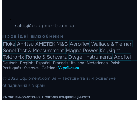
sales@equipment.com.ua
Провідні виробники
Fluke
Anritsu
AMETEK M&G
Aeroflex
Wallace & Tiernan
Sonel Test & Measurement
Magna Power
Keysight
Tektronix
Rohde & Schwarz
Dwyer Instruments
Additel
Deutsch
·
English
·
Español
·
Français
·
Italiano
·
Nederlands
·
Polski
·
Português
·
Svenska
·
Čeština
·
Українська
© 2026 Equipment.com.ua — Тестове та вимірювальне
обладнання в Україні
Умови використання
Політика конфіденційності