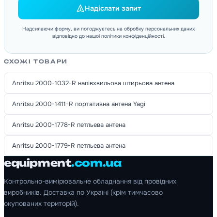
Надіслати запит
Надсилаючи форму, ви погоджуєтесь на обробку персональних даних
відповідно до нашої політики конфіденційності.
СХОЖІ ТОВАРИ
Anritsu 2000-1032-R напівхвильова штирьова антена
Anritsu 2000-1411-R портативна антена Yagi
Anritsu 2000-1778-R петльева антена
Anritsu 2000-1779-R петльева антена
equipment
.com.ua
Контрольно-вимірювальне обладнання від провідних
виробників. Доставка по Україні (крім тимчасово
окупованих територій).