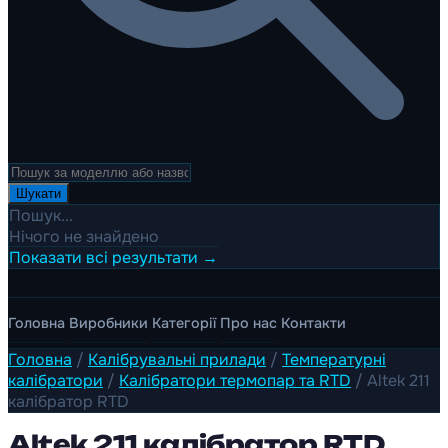
Шукати
Пошук...
Нічого не знайдено
Показати всі результати →
Головна
Виробники
Категорії
Про нас
Контакти
Головна
/
Калібрувальні прилади
/
Температурні
калібратори
/
Калібратори термопар та RTD
/
Altek 211
калібратор RTD
Altek 211 калібратор RTD