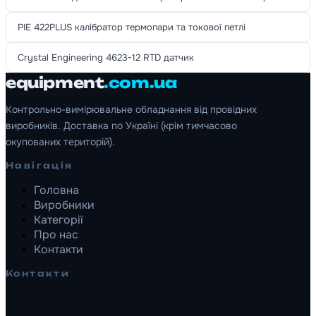
PIE 422PLUS калібратор термопари та токової петлі
Crystal Engineering 4623-12 RTD датчик
equipment
.com.ua
Контрольно-вимірювальне обладнання від провідних
виробників. Доставка по Україні (крім тимчасово
окупованих територій).
Навігація
Головна
Виробники
Категорії
Про нас
Контакти
Контакти