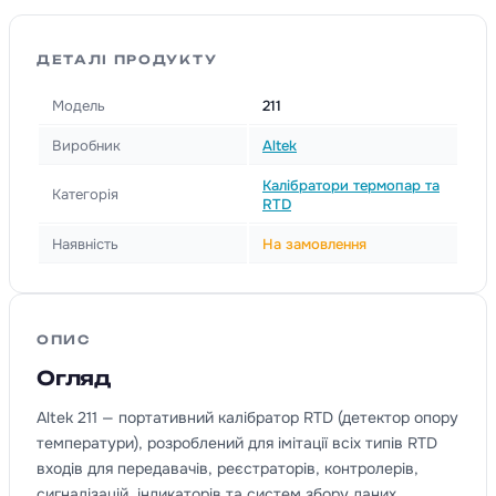
ДЕТАЛІ ПРОДУКТУ
Модель
211
Виробник
Altek
Калібратори термопар та
Категорія
RTD
Наявність
На замовлення
ОПИС
Огляд
Altek 211 — портативний калібратор RTD (детектор опору
температури), розроблений для імітації всіх типів RTD
входів для передавачів, реєстраторів, контролерів,
сигналізацій, індикаторів та систем збору даних.