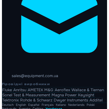
sales@equipment.com.ua
Провідні виробники
Fluke
Anritsu
AMETEK M&G
Aeroflex
Wallace & Tiernan
Sonel Test & Measurement
Magna Power
Keysight
Tektronix
Rohde & Schwarz
Dwyer Instruments
Additel
Deutsch
·
English
·
Español
·
Français
·
Italiano
·
Nederlands
·
Polski
·
Português
·
Svenska
·
Čeština
·
Українська