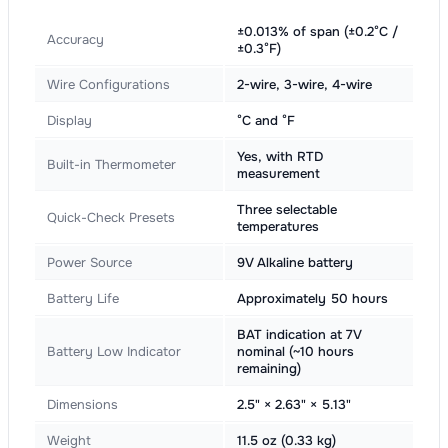
±0.013% of span (±0.2°C /
Accuracy
±0.3°F)
Wire Configurations
2-wire, 3-wire, 4-wire
Display
°C and °F
Yes, with RTD
Built-in Thermometer
measurement
Three selectable
Quick-Check Presets
temperatures
Power Source
9V Alkaline battery
Battery Life
Approximately 50 hours
BAT indication at 7V
Battery Low Indicator
nominal (~10 hours
remaining)
Dimensions
2.5" × 2.63" × 5.13"
Weight
11.5 oz (0.33 kg)