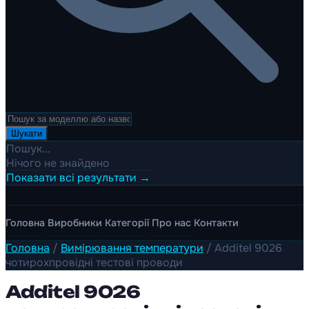
Шукати
Пошук...
Нічого не знайдено
Показати всі результати →
Головна
Виробники
Категорії
Про нас
Контакти
Головна
/
Вимірювання температури
/
Additel 9026
чотирохпровідні тестові проводи
Additel 9026