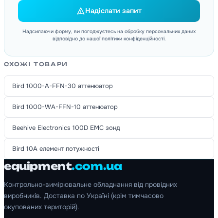
Надіслати запит
Надсилаючи форму, ви погоджуєтесь на обробку персональних даних
відповідно до нашої політики конфіденційності.
СХОЖІ ТОВАРИ
Bird 1000-A-FFN-30 аттенюатор
Bird 1000-WA-FFN-10 аттенюатор
Beehive Electronics 100D EMC зонд
Bird 10A елемент потужності
equipment
.com.ua
Контрольно-вимірювальне обладнання від провідних
виробників. Доставка по Україні (крім тимчасово
окупованих територій).