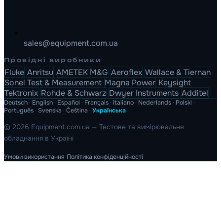
sales@equipment.com.ua
Провідні виробники
Fluke
Anritsu
AMETEK M&G
Aeroflex
Wallace & Tiernan
Sonel Test & Measurement
Magna Power
Keysight
Tektronix
Rohde & Schwarz
Dwyer Instruments
Additel
Deutsch
·
English
·
Español
·
Français
·
Italiano
·
Nederlands
·
Polski
·
Português
·
Svenska
·
Čeština
·
Українська
© 2026 Equipment.com.ua — Тестове та вимірювальне
обладнання в Україні
Умови використання
Політика конфіденційності