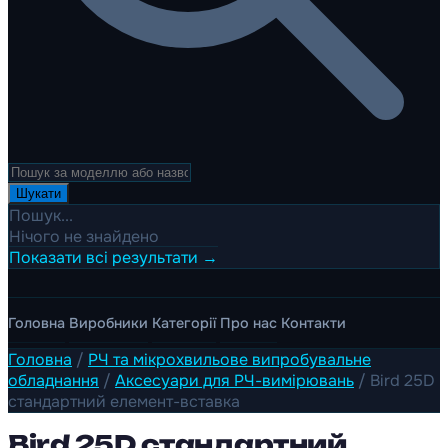
Шукати
Пошук...
Нічого не знайдено
Показати всі результати →
Головна
Виробники
Категорії
Про нас
Контакти
Головна
/
РЧ та мікрохвильове випробувальне
обладнання
/
Аксесуари для РЧ-вимірювань
/
Bird 25D
стандартний елемент-вставка
Bird 25D стандартний