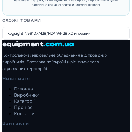
Надсилаючи форму, ви погоджуєтесь на обробку персональних даних
відповідно до нашої політики конфіденційності.
СХОЖІ ТОВАРИ
Keysight N9910XM28/H2A WR28 X2 множник
equipment
.com.ua
Контрольно-вимірювальне обладнання від провідних
виробників. Доставка по Україні (крім тимчасово
окупованих територій).
Навігація
Головна
Виробники
Категорії
Про нас
Контакти
Контакти