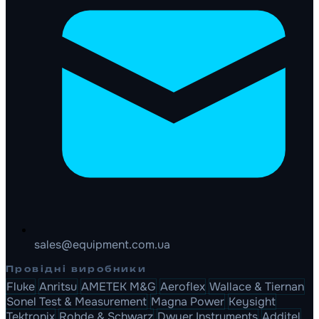
sales@equipment.com.ua
Провідні виробники
Fluke
Anritsu
AMETEK M&G
Aeroflex
Wallace & Tiernan
Sonel Test & Measurement
Magna Power
Keysight
Tektronix
Rohde & Schwarz
Dwyer Instruments
Additel