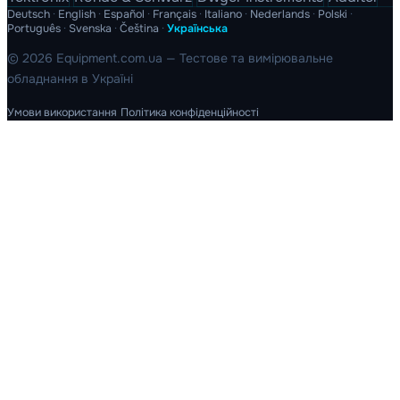
Deutsch
·
English
·
Español
·
Français
·
Italiano
·
Nederlands
·
Polski
·
Português
·
Svenska
·
Čeština
·
Українська
© 2026 Equipment.com.ua — Тестове та вимірювальне
обладнання в Україні
Умови використання
Політика конфіденційності