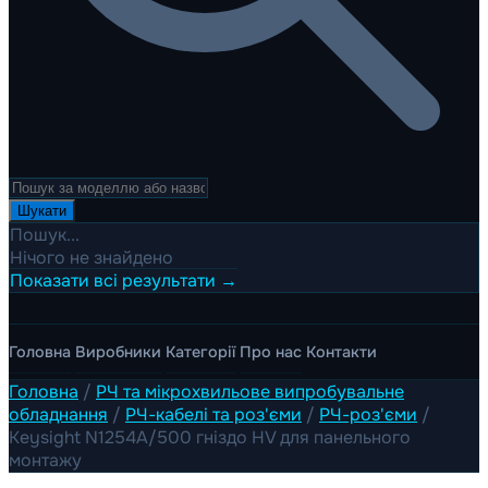
Шукати
Пошук...
Нічого не знайдено
Показати всі результати →
Головна
Виробники
Категорії
Про нас
Контакти
Головна
/
РЧ та мікрохвильове випробувальне
обладнання
/
РЧ-кабелі та роз'єми
/
РЧ-роз'єми
/
Keysight N1254A/500 гніздо HV для панельного
монтажу