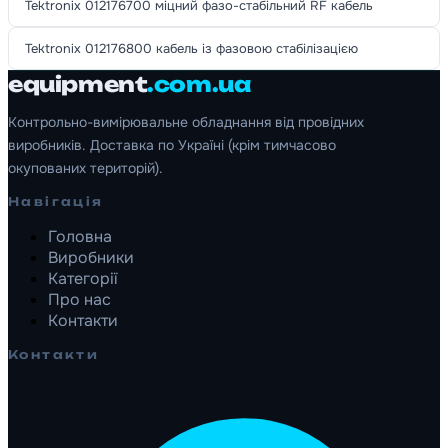
Tektronix 012176700 міцний фазо-стабільний RF кабель
Tektronix 012176800 кабель із фазовою стабілізацією
equipment
.com.ua
Контрольно-вимірювальне обладнання від провідних
виробників. Доставка по Україні (крім тимчасово
окупованих територій).
Навігація
Головна
Виробники
Категорії
Про нас
Контакти
Контакти