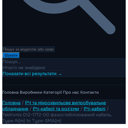
Шукати
Пошук...
Нічого не знайдено
Показати всі результати →
Головна
Виробники
Категорії
Про нас
Контакти
Головна
/
РЧ та мікрохвильове випробувальне
обладнання
/
РЧ-кабелі та роз'єми
/
РЧ-кабелі
/
Tektronix 012-1772-00 фазостабілізований кабель,
Type-N(m) to Type-SMA(m)