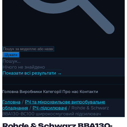
Шукати
Пошук...
Нічого не знайдено
Показати всі результати →
Головна
Виробники
Категорії
Про нас
Контакти
Головна
/
РЧ та мікрохвильове випробувальне
обладнання
/
РЧ-підсилювачі
/
Rohde & Schwarz
BBA130-BC100 широкосмуговий підсилювач
Rohde & Schwarz BBA130-