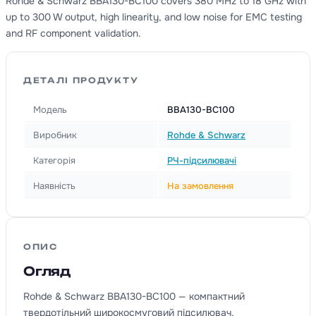
Rohde & Schwarz BBA130-BC100 covers 380 MHz to 18 GHz with
up to 300 W output, high linearity, and low noise for EMC testing
and RF component validation.
ДЕТАЛІ ПРОДУКТУ
Модель
BBA130-BC100
Виробник
Rohde & Schwarz
Категорія
РЧ-підсилювачі
Наявність
На замовлення
ОПИС
Огляд
Rohde & Schwarz BBA130-BC100 — компактний
твердотільний широкосмуговий підсилювач,