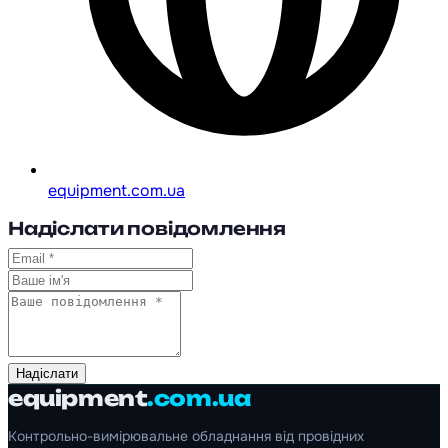
equipment.com.ua
Надіслати повідомлення
Надіслати
equipment
.com.ua
Контрольно-вимірювальне обладнання від провідних