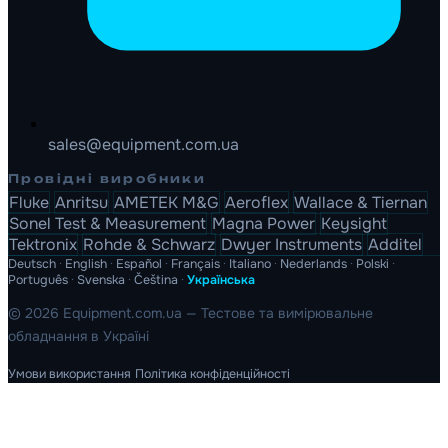
sales@equipment.com.ua
Провідні виробники
Fluke
Anritsu
AMETEK M&G
Aeroflex
Wallace & Tiernan
Sonel Test & Measurement
Magna Power
Keysight
Tektronix
Rohde & Schwarz
Dwyer Instruments
Additel
Deutsch
·
English
·
Español
·
Français
·
Italiano
·
Nederlands
·
Polski
·
Português
·
Svenska
·
Čeština
·
Українська
© 2026 Equipment.com.ua — Тестове та вимірювальне
обладнання в Україні
Умови використання
Політика конфіденційності