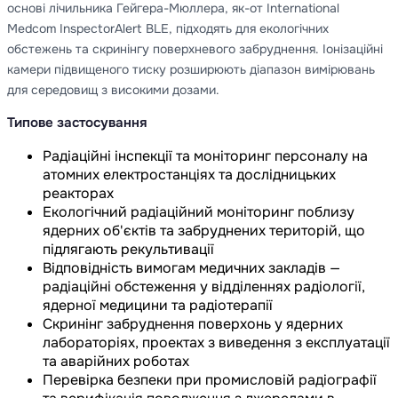
основі лічильника Гейгера-Мюллера, як-от International
Medcom InspectorAlert BLE, підходять для екологічних
обстежень та скринінгу поверхневого забруднення. Іонізаційні
камери підвищеного тиску розширюють діапазон вимірювань
для середовищ з високими дозами.
Типове застосування
Радіаційні інспекції та моніторинг персоналу на
атомних електростанціях та дослідницьких
реакторах
Екологічний радіаційний моніторинг поблизу
ядерних об'єктів та забруднених територій, що
підлягають рекультивації
Відповідність вимогам медичних закладів —
радіаційні обстеження у відділеннях радіології,
ядерної медицини та радіотерапії
Скринінг забруднення поверхонь у ядерних
лабораторіях, проектах з виведення з експлуатації
та аварійних роботах
Перевірка безпеки при промисловій радіографії