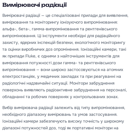
Вимірювачі радіації
Вимірювачі радіації — це спеціалізовані прилади для виявлення,
вимірювання та моніторингу іонізуючого випромінювання:
альфа-, бета-, гамма-випромінювання та рентгенівського
випромінювання. Ці інструменти необхідні для радіаційного
захисту, ядерних інспекцій безпеки, екологічного моніторингу
та оцінки виробничих доз опромінення. Іонізаційні камери, такі
як прилади Fluke, є одними з найточніших інструментів для
вимірювання потужності дози гамма- та рентгенівського
випромінювання — вони широко застосовуються на атомних
електростанціях, у медичних закладах та при реагуванні на
радіологічні надзвичайні ситуації. Монітори забруднення
поверхонь виявляють радіоактивне забруднення на персоналі,
обладнанні та робочих поверхнях у контрольованих зонах.
Вибір вимірювача радіації залежить від типу випромінювання,
необхідного діапазону вимірювань та умов застосування.
Іонізаційні камери забезпечують високу точність у широкому
діапазоні потужностей доз, тоді як портативні монітори на