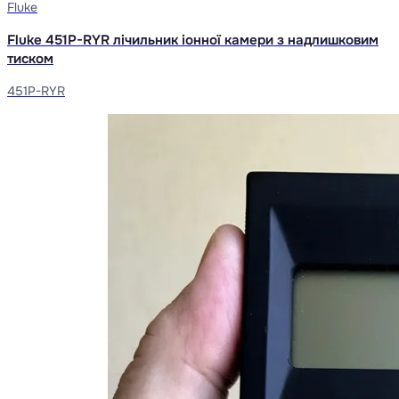
Fluke
Fluke 451P-RYR лічильник іонної камери з надлишковим
тиском
451P-RYR