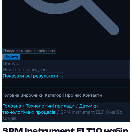
Шукати
Пошук...
Нічого не знайдено
Показати всі результати →
Головна
Виробники
Категорії
Про нас
Контакти
Головна
/
Технологічні прилади
/
Датчики
технологічних процесів
/
SPM Instrument ELT10 набір
зондів
SPM Instrument ELT10 набір