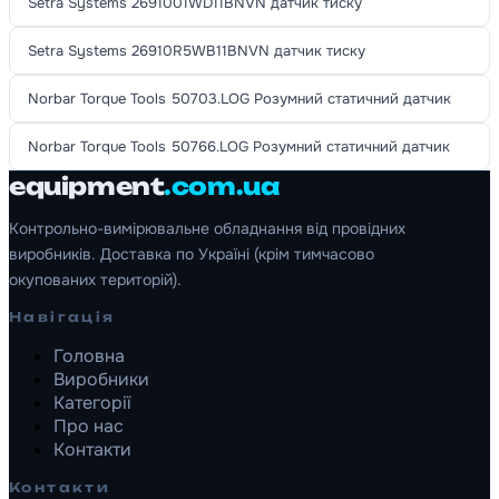
Setra Systems 2691001WD11BNVN датчик тиску
Setra Systems 26910R5WB11BNVN датчик тиску
Norbar Torque Tools 50703.LOG Розумний статичний датчик
Norbar Torque Tools 50766.LOG Розумний статичний датчик
equipment
.com.ua
Контрольно-вимірювальне обладнання від провідних
виробників. Доставка по Україні (крім тимчасово
окупованих територій).
Навігація
Головна
Виробники
Категорії
Про нас
Контакти
Контакти