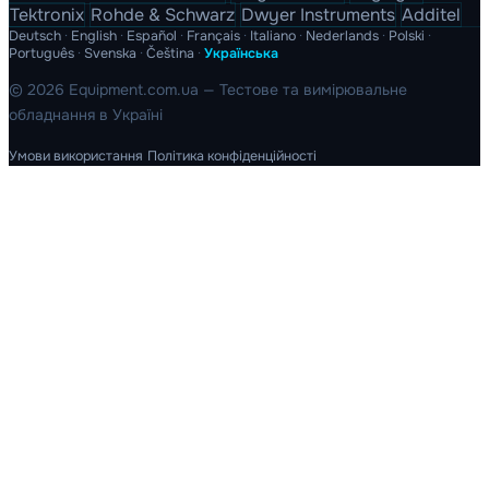
Tektronix
Rohde & Schwarz
Dwyer Instruments
Additel
Deutsch
·
English
·
Español
·
Français
·
Italiano
·
Nederlands
·
Polski
·
Português
·
Svenska
·
Čeština
·
Українська
© 2026 Equipment.com.ua — Тестове та вимірювальне
обладнання в Україні
Умови використання
Політика конфіденційності