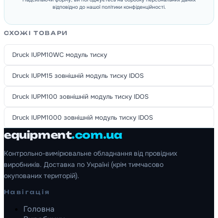
відповідно до нашої політики конфіденційності.
СХОЖІ ТОВАРИ
Druck IUPM10WC модуль тиску
Druck IUPM15 зовнішній модуль тиску IDOS
Druck IUPM100 зовнішній модуль тиску IDOS
Druck IUPM1000 зовнішній модуль тиску IDOS
equipment
.com.ua
Контрольно-вимірювальне обладнання від провідних
виробників. Доставка по Україні (крім тимчасово
окупованих територій).
Навігація
Головна