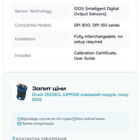
IDOS (Intelligent Digital
Sensor Technology
Output Sensors)
Compatible Models
DPI 800, DPI 150 series
Fully interchangeable, no
Installation
setup required
Calibration Certificate,
Included
User Guide
Запит ціни
Druck 25339CL IUPM150 зовнішний модуль тиску
IDOS
Відповідь протягом 24 годин
Без зобов'язань
Пряма комунікація
КОНТАКТНА ІНФОРМАЦІЯ