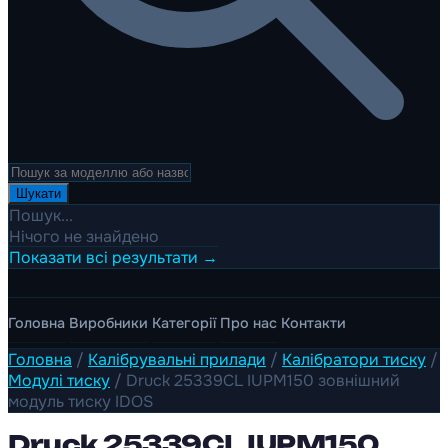
Шукати
Пошук...
Нічого не знайдено
Показати всі результати →
Головна
Виробники
Категорії
Про нас
Контакти
Головна
/
Калібрувальні прилади
/
Калібратори тиску
/
Модулі тиску
/
Druck 25339CL IUPM150 зовнішний
модуль тиску IDOS
Druck 25339CL IUPM150