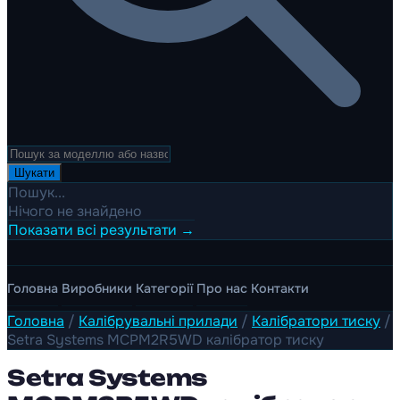
Шукати
Пошук...
Нічого не знайдено
Показати всі результати →
Головна
Виробники
Категорії
Про нас
Контакти
Головна
/
Калібрувальні прилади
/
Калібратори тиску
/
Setra Systems MCPM2R5WD калібратор тиску
Setra Systems