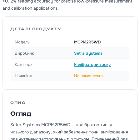
±0.12% reading accuracy for precise low-pressure measurement
and calibration applications.
ДЕТАЛІ ПРОДУКТУ
Модель
MCPM2R5WD
Виробник
Setra Systems
Категорія
Калібратори тиску
Наявність
На замовлення
ОПИС
Огляд
Setra Systems MCPM2R5WD — калібратор тиску
низького діапазону, який забезпечує точні вимірювання
для чутливих застосувань під тиском. Призначений для