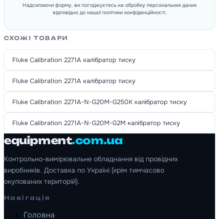
Надсилаючи форму, ви погоджуєтесь на обробку персональних даних
відповідно до нашої політики конфіденційності.
СХОЖІ ТОВАРИ
Fluke Calibration 2271A калібратор тиску
Fluke Calibration 2271A калібратор тиску
Fluke Calibration 2271A-N-G20M-G250K калібратор тиску
Fluke Calibration 2271A-N-G20M-G2M калібратор тиску
equipment
.com.ua
Контрольно-вимірювальне обладнання від провідних
виробників. Доставка по Україні (крім тимчасово
окупованих територій).
Навігація
Головна