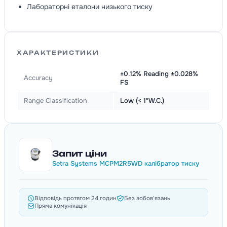
Лабораторні еталони низького тиску
ХАРАКТЕРИСТИКИ
±0.12% Reading ±0.028%
Accuracy
FS
Range Classification
Low (< 1"W.C.)
Запит ціни
Setra Systems MCPM2R5WD калібратор тиску
Відповідь протягом 24 годин
Без зобов'язань
Пряма комунікація