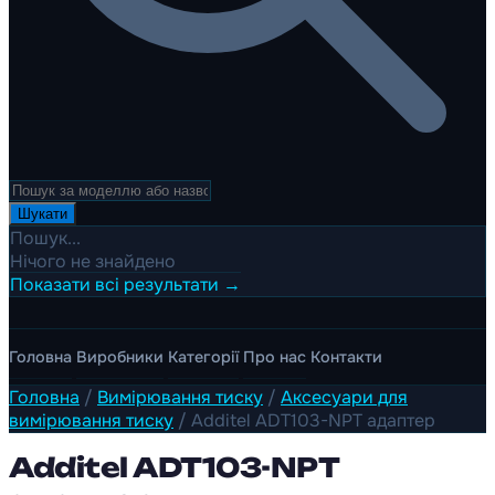
Шукати
Пошук...
Нічого не знайдено
Показати всі результати →
Головна
Виробники
Категорії
Про нас
Контакти
Головна
/
Вимірювання тиску
/
Аксесуари для
вимірювання тиску
/
Additel ADT103-NPT адаптер
Additel ADT103-NPT