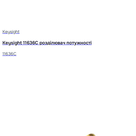
Keysight
Keysight 11636C розділювач потужності
11636C