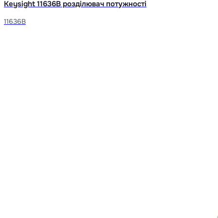
Keysight 11636B розділювач потужності
11636B