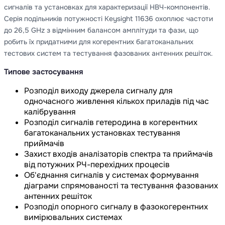
сигналів та установках для характеризації НВЧ-компонентів.
Серія подільників потужності Keysight 11636 охоплює частоти
до 26,5 GHz з відмінним балансом амплітуди та фази, що
робить їх придатними для когерентних багатоканальних
тестових систем та тестування фазованих антенних решіток.
Типове застосування
Розподіл виходу джерела сигналу для
одночасного живлення кількох приладів під час
калібрування
Розподіл сигналів гетеродина в когерентних
багатоканальних установках тестування
приймачів
Захист входів аналізаторів спектра та приймачів
від потужних РЧ-перехідних процесів
Об'єднання сигналів у системах формування
діаграми спрямованості та тестування фазованих
антенних решіток
Розподіл опорного сигналу в фазокогерентних
вимірювальних системах