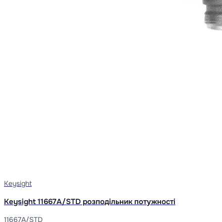
Keysight
Keysight 11667A/STD розподільник потужності
11667A/STD