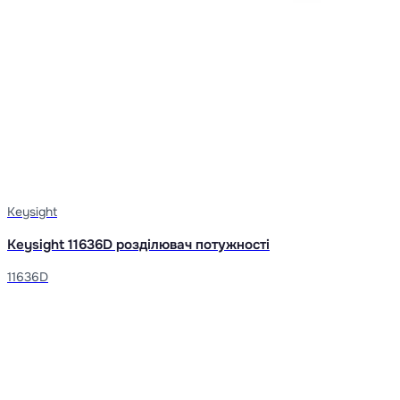
Keysight
Keysight 11636D розділювач потужності
11636D