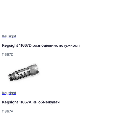
Keysight
Keysight 11667D розподільник потужності
11667D
Keysight
Keysight 11867A RF обмежувач
11867A