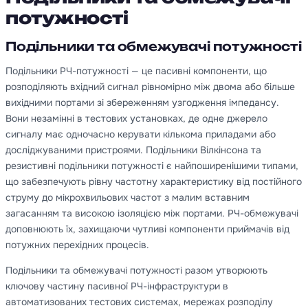
потужності
Подільники та обмежувачі потужності
Подільники РЧ-потужності — це пасивні компоненти, що
розподіляють вхідний сигнал рівномірно між двома або більше
вихідними портами зі збереженням узгодження імпедансу.
Вони незамінні в тестових установках, де одне джерело
сигналу має одночасно керувати кількома приладами або
досліджуваними пристроями. Подільники Вілкінсона та
резистивні подільники потужності є найпоширенішими типами,
що забезпечують рівну частотну характеристику від постійного
струму до мікрохвильових частот з малим вставним
загасанням та високою ізоляцією між портами. РЧ-обмежувачі
доповнюють їх, захищаючи чутливі компоненти приймачів від
потужних перехідних процесів.
Подільники та обмежувачі потужності разом утворюють
ключову частину пасивної РЧ-інфраструктури в
автоматизованих тестових системах, мережах розподілу