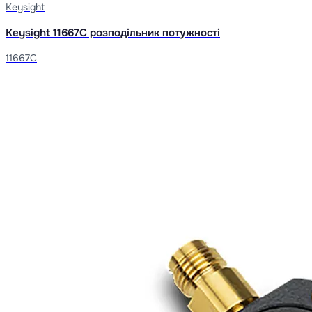
Keysight
Keysight 11667C розподільник потужності
11667C