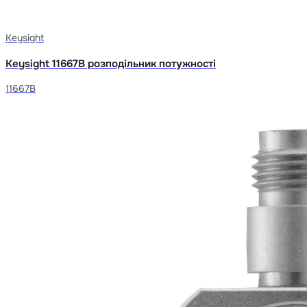
Keysight
Keysight 11667B розподільник потужності
11667B