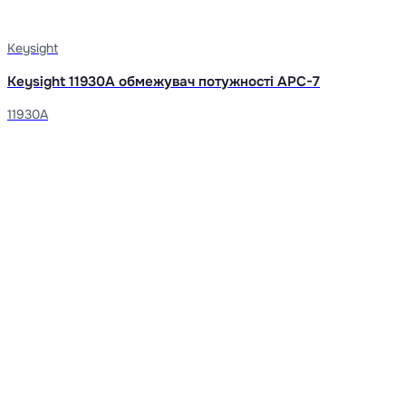
Keysight
Keysight 11930A обмежувач потужності APC-7
11930A