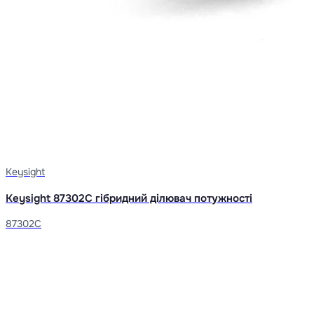
Keysight
Keysight 87302C гібридний ділювач потужності
87302C