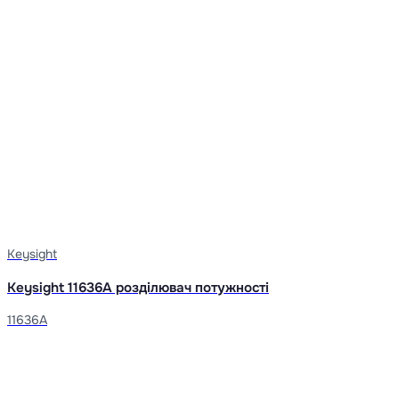
Keysight
Keysight 11636A розділювач потужності
11636A