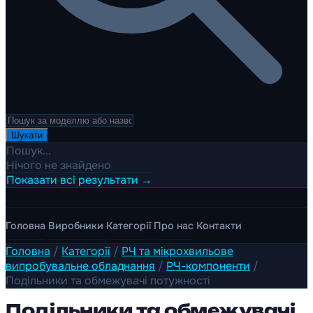
Шукати
Пошук...
Нічого не знайдено
Показати всі результати →
Головна
Виробники
Категорії
Про нас
Контакти
Головна
/
Категорії
/
РЧ та мікрохвильове
випробувальне обладнання
/
РЧ-компоненти
/
Подільники та обмежувачі потужності
Подільники та обмежувачі