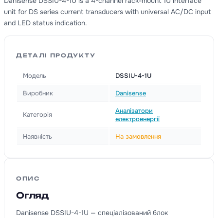
Danisense DSSIU-4-1U is a 4-channel rack-mount 1U interface
unit for DS series current transducers with universal AC/DC input
and LED status indication.
ДЕТАЛІ ПРОДУКТУ
Модель
DSSIU-4-1U
Виробник
Danisense
Аналізатори
Категорія
електроенергії
Наявність
На замовлення
ОПИС
Огляд
Danisense DSSIU-4-1U — спеціалізований блок