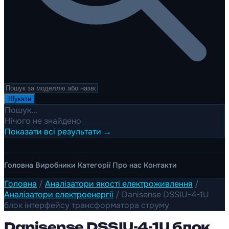
Шукати
Пошук...
Нічого не знайдено
Показати всі результати →
Головна
Виробники
Категорії
Про нас
Контакти
Головна
/
Аналізатори якості електроживлення
/
Аналізатори електроенергії
/
Danisense DSSIU-4-1U
блок інтерфейсу трансформатора струму
Danisense DSSIU-4-1U блок