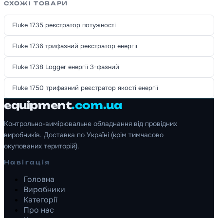
СХОЖІ ТОВАРИ
Fluke 1735 реєстратор потужності
Fluke 1736 трифазний реєстратор енергії
Fluke 1738 Logger енергії 3-фазний
Fluke 1750 трифазний реєстратор якості енергії
equipment
.com.ua
Контрольно-вимірювальне обладнання від провідних
виробників. Доставка по Україні (крім тимчасово
окупованих територій).
Навігація
Головна
Виробники
Категорії
Про нас